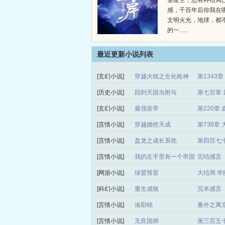
望星空，总有种结局
感，千百年后你我在
文明火光，地球，都
的一......
最近更新小说列表
[玄幻小说]
穿越火线之生化枪神
第1343
[历史小说]
回到天国当附马
第七百章 
[玄幻小说]
最强皇帝
第220章 
[言情小说]
穿越婚然天成
第738章
[言情小说]
盘龙之成长系统
第四百七
[言情小说]
我的左手里有一个帝国
完结感言
[网游小说]
绿茵彗星
大结局 华
[科幻小说]
重生成狼
完本感言
[言情小说]
洛阳锦
番外之离
[言情小说]
无良国师
第三百五