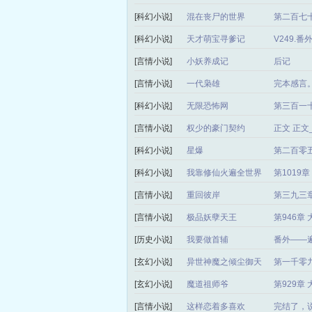
[科幻小说]
混在丧尸的世界
第二百七十
[科幻小说]
天才萌宝寻爹记
V249.
[言情小说]
小妖养成记
后记
[言情小说]
一代枭雄
完本感言
[科幻小说]
无限恐怖网
第三百一
[言情小说]
权少的豪门契约
正文 正
[科幻小说]
星爆
第二百零
[科幻小说]
我靠修仙火遍全世界
第1019
[言情小说]
重回彼岸
第三九三章
[言情小说]
极品妖孽天王
第946章
[历史小说]
我要做首辅
番外——
[玄幻小说]
异世神魔之倾尘御天
第一千零
局）
[玄幻小说]
魔道祖师爷
第929章
[言情小说]
这样恋着多喜欢
完结了，