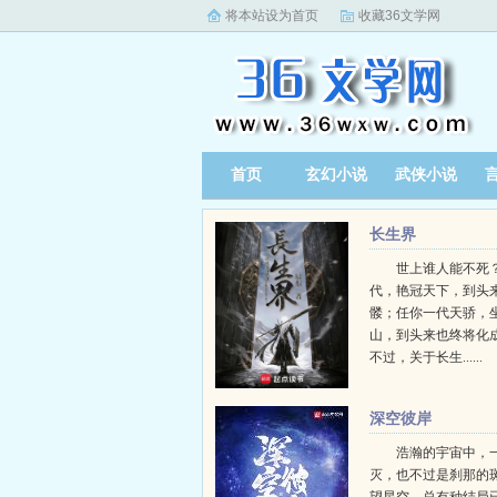
将本站设为首页
收藏36文学网
首页
玄幻小说
武侠小说
长生界
世上谁人能不死？
代，艳冠天下，到头
髅；任你一代天骄，
山，到头来也终将化
不过，关于长生......
深空彼岸
浩瀚的宇宙中，
灭，也不过是刹那的