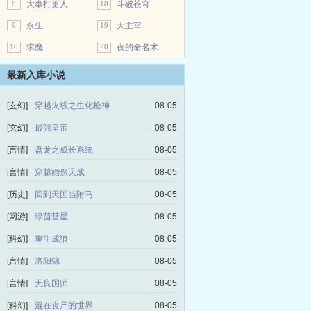
8
大奉打更人
18
斗破苍穹
9
永生
19
大主宰
10
求魔
20
夜的命名术
最新入库小说
[玄幻]
穿越火线之生化枪神
08-05
[玄幻]
最强皇帝
08-05
[言情]
盘龙之成长系统
08-05
[言情]
穿越婚然天成
08-05
[历史]
回到天国当附马
08-05
[网游]
绿茵彗星
08-05
[科幻]
重生成狼
08-05
[言情]
洛阳锦
08-05
[言情]
无良国师
08-05
[科幻]
混在丧尸的世界
08-05