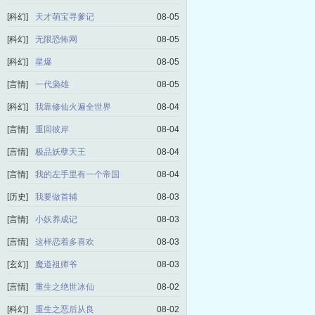
[科幻]
天才萌宝寻爹记
08-05
[科幻]
无限恐怖网
08-05
[科幻]
星爆
08-05
[言情]
一代枭雄
08-05
[科幻]
我靠修仙火遍全世界
08-04
[言情]
重回彼岸
08-04
[言情]
极品妖孽天王
08-04
[言情]
我的左手里有一个帝国
08-04
[历史]
我要做首辅
08-03
[言情]
小妖养成记
08-03
[言情]
这样恋着多喜欢
08-03
[玄幻]
魔道祖师爷
08-03
[言情]
重生之绝世冰仙
08-02
[科幻]
重生之恶后从良
08-02