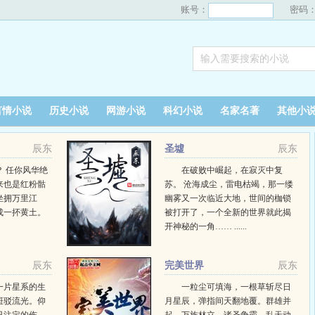
账号：
密码
言情小说
历史小说
网游小说
科幻小说
名家名著
其他小
辰东
圣墟
辰东
 任你风华绝
在破败中崛起，在寂灭中复
来也是红粉骷
苏。 沧海成尘，雷电枯竭，那一缕
坐拥万里江
幽雾又一次临近大地，世间的枷锁
成一抔黄土。
被打开了，一个全新的世界就此揭
开神秘的一角…… ......
辰东
完美世界
辰东
一片星系的生
一粒尘可填海，一根草斩尽日
斑驳流光。仰
月星辰，弹指间天翻地覆。群雄并