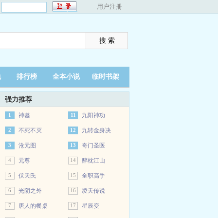
：
用户注册
说
排行榜
全本小说
临时书架
强力推荐
1
神墓
11
九阳神功
2
不死不灭
12
九转金身决
3
沧元图
13
奇门圣医
4
元尊
14
醉枕江山
5
伏天氏
15
全职高手
6
光阴之外
16
凌天传说
7
唐人的餐桌
17
星辰变