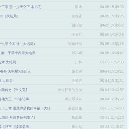
三章 那一片天空下 本书完
雨水
08-05 15:09:38
番外⑨（大结局）
萧魂夜
08-05 15:05:05
易语空
08-05 15:00:22
。
千日红
08-05 14:54:48
十七章 创世神（大结局）
诸葛烤肉
08-05 14:53:48
文_第一千零十四章大结局
殷小妍
08-05 14:48:47
五章 大结局
广林
08-05 11:57:33
章 番外 大明星X经纪人
楚若夕
08-04 15:10:21
 大结局
冷嗳迩
08-04 15:01:51
 大陆传奇【全文完】
曾经拥有的方向
08-04 13:42:57
感
遍地为王，中东记事
青史尽成灰
08-04 12:06:22
九十二章 遇见你是我的幸福（大结
赫连清雅
08-03 11:54:03
 大结局(拜谢各位书友了)
推高铁
08-03 11:41:10
说点感言（读者必看）
桃心然
08-03 11:40:27