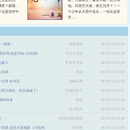
已注定的伤
起，万族林立，诸圣争霸，乱天动
哪里？家国，
地。问苍茫大地，谁主沉浮？！一
不过是深空中
个少年从大荒中走出，一切从这里
开......
章 一群狼！
辣椒雪碧
08-05 16:02:53
是结局,也是开始 (大结局)
平凡不是错
08-05 15:49:18
血族 5
甲鱼牛宝宝
08-05 15:42:58
 大结局
席祯
08-05 15:42:58
十九章 全书完
若醉若离
08-05 15:41:09
（因为喜欢，所以就做了）
饥饿的蚊子
08-05 15:30:27
丽的转身
郭怒
08-05 15:27:18
金刀驸马
08-05 15:23:34
京
寻找失落的爱情
08-05 15:19:38
十四章 这里才是我家（大结局）
林月初
08-05 15:11:00