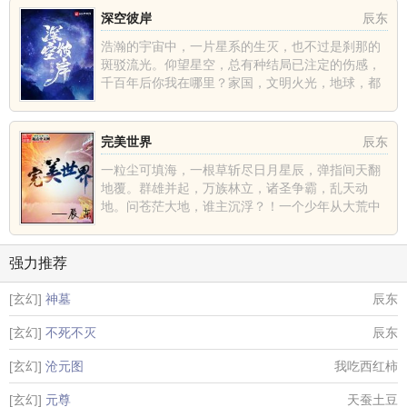
深空彼岸
辰东
浩瀚的宇宙中，一片星系的生灭，也不过是刹那的
斑驳流光。仰望星空，总有种结局已注定的伤感，
千百年后你我在哪里？家国，文明火光，地球，都
不过是深空中的一......
完美世界
辰东
一粒尘可填海，一根草斩尽日月星辰，弹指间天翻
地覆。群雄并起，万族林立，诸圣争霸，乱天动
地。问苍茫大地，谁主沉浮？！一个少年从大荒中
走出，一切从这里开......
强力推荐
[玄幻]
神墓
辰东
[玄幻]
不死不灭
辰东
[玄幻]
沧元图
我吃西红柿
[玄幻]
元尊
天蚕土豆