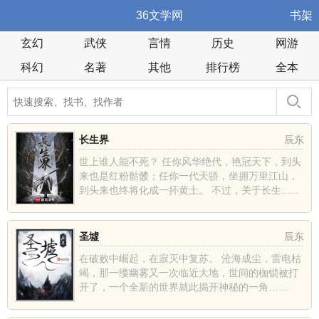
36文学网
书架
玄幻
武侠
言情
历史
网游
科幻
名著
其他
排行榜
全本
长生界
辰东
世上谁人能不死？ 任你风华绝代，艳冠天下，到头
来也是红粉骷髅；任你一代天骄，坐拥万里江山，
到头来也终将化成一抔黄土。 不过，关于长生......
圣墟
辰东
在破败中崛起，在寂灭中复苏。 沧海成尘，雷电枯
竭，那一缕幽雾又一次临近大地，世间的枷锁被打
开了，一个全新的世界就此揭开神秘的一角……
......