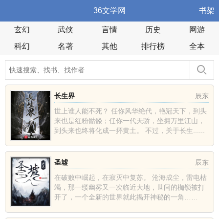
36文学网
书架
玄幻
武侠
言情
历史
网游
科幻
名著
其他
排行榜
全本
长生界
辰东
世上谁人能不死？ 任你风华绝代，艳冠天下，到头
来也是红粉骷髅；任你一代天骄，坐拥万里江山，
到头来也终将化成一抔黄土。 不过，关于长生......
圣墟
辰东
在破败中崛起，在寂灭中复苏。 沧海成尘，雷电枯
竭，那一缕幽雾又一次临近大地，世间的枷锁被打
开了，一个全新的世界就此揭开神秘的一角……
......