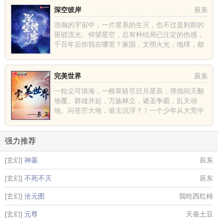
深空彼岸
辰东
浩瀚的宇宙中，一片星系的生灭，也不过是刹那的
斑驳流光。仰望星空，总有种结局已注定的伤感，
千百年后你我在哪里？家国，文明火光，地球，都
不过是深空中的一......
完美世界
辰东
一粒尘可填海，一根草斩尽日月星辰，弹指间天翻
地覆。群雄并起，万族林立，诸圣争霸，乱天动
地。问苍茫大地，谁主沉浮？！一个少年从大荒中
走出，一切从这里开......
强力推荐
[玄幻]
神墓
辰东
[玄幻]
不死不灭
辰东
[玄幻]
沧元图
我吃西红柿
[玄幻]
元尊
天蚕土豆