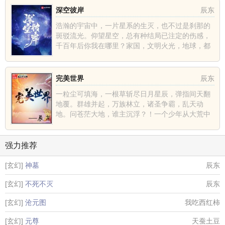
深空彼岸
辰东
浩瀚的宇宙中，一片星系的生灭，也不过是刹那的
斑驳流光。仰望星空，总有种结局已注定的伤感，
千百年后你我在哪里？家国，文明火光，地球，都
不过是深空中的一......
完美世界
辰东
一粒尘可填海，一根草斩尽日月星辰，弹指间天翻
地覆。群雄并起，万族林立，诸圣争霸，乱天动
地。问苍茫大地，谁主沉浮？！一个少年从大荒中
走出，一切从这里开......
强力推荐
[玄幻]
神墓
辰东
[玄幻]
不死不灭
辰东
[玄幻]
沧元图
我吃西红柿
[玄幻]
元尊
天蚕土豆