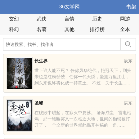
36文学网
书架
玄幻
武侠
言情
历史
网游
科幻
名著
其他
排行榜
全本
长生界
辰东
世上谁人能不死？ 任你风华绝代，艳冠天下，到头
来也是红粉骷髅；任你一代天骄，坐拥万里江山，
到头来也终将化成一抔黄土。 不过，关于长生......
圣墟
辰东
在破败中崛起，在寂灭中复苏。 沧海成尘，雷电枯
竭，那一缕幽雾又一次临近大地，世间的枷锁被打
开了，一个全新的世界就此揭开神秘的一角……
......