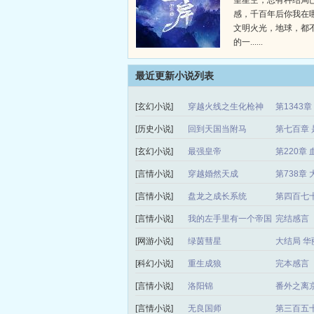
望星空，总有种结局
感，千百年后你我在
文明火光，地球，都
的一......
最近更新小说列表
[玄幻小说]
穿越火线之生化枪神
第1343
[历史小说]
回到天国当附马
第七百章 
[玄幻小说]
最强皇帝
第220章 
[言情小说]
穿越婚然天成
第738章
[言情小说]
盘龙之成长系统
第四百七
[言情小说]
我的左手里有一个帝国
完结感言
[网游小说]
绿茵彗星
大结局 华
[科幻小说]
重生成狼
完本感言
[言情小说]
洛阳锦
番外之离
[言情小说]
无良国师
第三百五