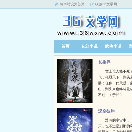
将本站设为首页
收藏36文学网
首页
玄幻小说
武侠小说
长生界
世上谁人能不死？
代，艳冠天下，到头
髅；任你一代天骄，
山，到头来也终将化
不过，关于长生......
深空彼岸
浩瀚的宇宙中，
灭，也不过是刹那的