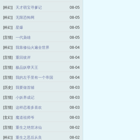
[科幻]
天才萌宝寻爹记
08-05
[科幻]
无限恐怖网
08-05
[科幻]
星爆
08-05
[言情]
一代枭雄
08-05
[科幻]
我靠修仙火遍全世界
08-04
[言情]
重回彼岸
08-04
[言情]
极品妖孽天王
08-04
[言情]
我的左手里有一个帝国
08-04
[历史]
我要做首辅
08-03
[言情]
小妖养成记
08-03
[言情]
这样恋着多喜欢
08-03
[玄幻]
魔道祖师爷
08-03
[言情]
重生之绝世冰仙
08-02
[科幻]
重生之恶后从良
08-02