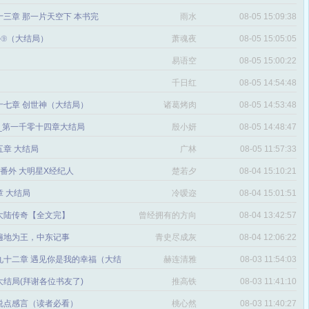
三章 那一片天空下 本书完
雨水
08-05 15:09:38
番外⑨（大结局）
萧魂夜
08-05 15:05:05
易语空
08-05 15:00:22
。
千日红
08-05 14:54:48
十七章 创世神（大结局）
诸葛烤肉
08-05 14:53:48
文_第一千零十四章大结局
殷小妍
08-05 14:48:47
五章 大结局
广林
08-05 11:57:33
章 番外 大明星X经纪人
楚若夕
08-04 15:10:21
 大结局
冷嗳迩
08-04 15:01:51
 大陆传奇【全文完】
曾经拥有的方向
08-04 13:42:57
感
遍地为王，中东记事
青史尽成灰
08-04 12:06:22
九十二章 遇见你是我的幸福（大结
赫连清雅
08-03 11:54:03
 大结局(拜谢各位书友了)
推高铁
08-03 11:41:10
说点感言（读者必看）
桃心然
08-03 11:40:27