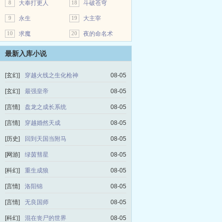
8
大奉打更人
18
斗破苍穹
9
永生
19
大主宰
10
求魔
20
夜的命名术
最新入库小说
[玄幻]
穿越火线之生化枪神
08-05
[玄幻]
最强皇帝
08-05
[言情]
盘龙之成长系统
08-05
[言情]
穿越婚然天成
08-05
[历史]
回到天国当附马
08-05
[网游]
绿茵彗星
08-05
[科幻]
重生成狼
08-05
[言情]
洛阳锦
08-05
[言情]
无良国师
08-05
[科幻]
混在丧尸的世界
08-05