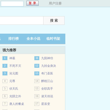
：
用户注册
说
排行榜
全本小说
临时书架
强力推荐
1
神墓
11
九阳神功
2
不死不灭
12
九转金身决
3
沧元图
13
奇门圣医
4
元尊
14
醉枕江山
5
伏天氏
15
全职高手
6
光阴之外
16
凌天传说
7
唐人的餐桌
17
星辰变