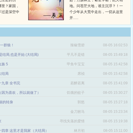
已注定的伤
起，万族林立，诸圣争霸，乱天动
哪里？家国，
地。问苍茫大地，谁主沉浮？！一
不过是深空中
个少年从大荒中走出，一切从这里
开......
章 一群狼！
辣椒雪碧
08-05 16:02:53
是结局,也是开始 (大结局)
平凡不是错
08-05 15:49:18
血族 5
甲鱼牛宝宝
08-05 15:42:58
 大结局
席祯
08-05 15:42:58
十九章 全书完
若醉若离
08-05 15:41:09
（因为喜欢，所以就做了）
饥饿的蚊子
08-05 15:30:27
丽的转身
郭怒
08-05 15:27:18
金刀驸马
08-05 15:23:34
京
寻找失落的爱情
08-05 15:19:38
十四章 这里才是我家（大结局）
林月初
08-05 15:11:00