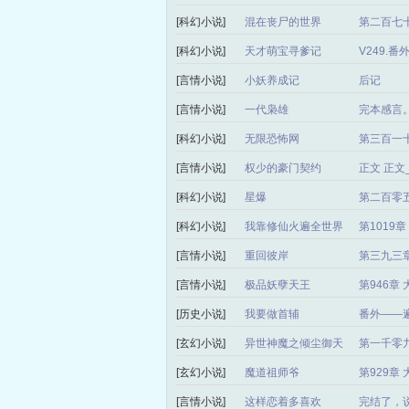
[科幻小说]
混在丧尸的世界
第二百七十
[科幻小说]
天才萌宝寻爹记
V249.
[言情小说]
小妖养成记
后记
[言情小说]
一代枭雄
完本感言
[科幻小说]
无限恐怖网
第三百一
[言情小说]
权少的豪门契约
正文 正
[科幻小说]
星爆
第二百零
[科幻小说]
我靠修仙火遍全世界
第1019
[言情小说]
重回彼岸
第三九三章
[言情小说]
极品妖孽天王
第946章
[历史小说]
我要做首辅
番外——
[玄幻小说]
异世神魔之倾尘御天
第一千零
局）
[玄幻小说]
魔道祖师爷
第929章
[言情小说]
这样恋着多喜欢
完结了，