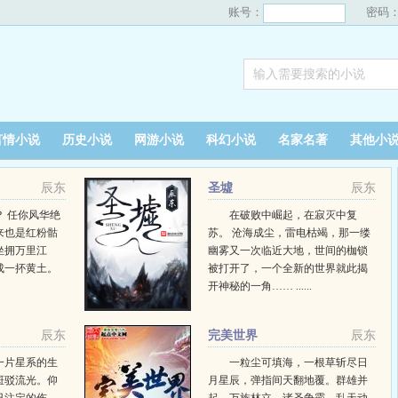
账号：
密码
言情小说
历史小说
网游小说
科幻小说
名家名著
其他小
辰东
圣墟
辰东
 任你风华绝
在破败中崛起，在寂灭中复
来也是红粉骷
苏。 沧海成尘，雷电枯竭，那一缕
坐拥万里江
幽雾又一次临近大地，世间的枷锁
成一抔黄土。
被打开了，一个全新的世界就此揭
开神秘的一角…… ......
辰东
完美世界
辰东
一片星系的生
一粒尘可填海，一根草斩尽日
斑驳流光。仰
月星辰，弹指间天翻地覆。群雄并