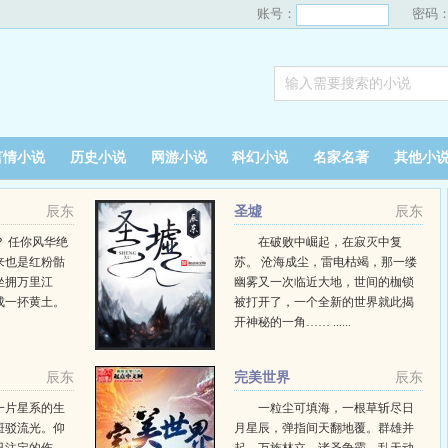
账号：
密码
言情小说
历史小说
网游小说
科幻小说
名家名著
其他小
辰东
圣墟
辰东
 任你风华绝
在破败中崛起，在寂灭中复
来也是红粉骷
苏。 沧海成尘，雷电枯竭，那一缕
坐拥万里江
幽雾又一次临近大地，世间的枷锁
成一抔黄土。
被打开了，一个全新的世界就此揭
开神秘的一角…… ......
辰东
完美世界
辰东
一片星系的生
一粒尘可填海，一根草斩尽日
斑驳流光。仰
月星辰，弹指间天翻地覆。群雄并