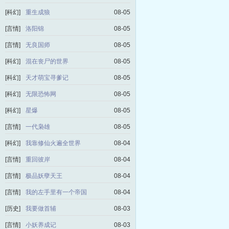
[科幻]
重生成狼
08-05
[言情]
洛阳锦
08-05
[言情]
无良国师
08-05
[科幻]
混在丧尸的世界
08-05
[科幻]
天才萌宝寻爹记
08-05
[科幻]
无限恐怖网
08-05
[科幻]
星爆
08-05
[言情]
一代枭雄
08-05
[科幻]
我靠修仙火遍全世界
08-04
[言情]
重回彼岸
08-04
[言情]
极品妖孽天王
08-04
[言情]
我的左手里有一个帝国
08-04
[历史]
我要做首辅
08-03
[言情]
小妖养成记
08-03