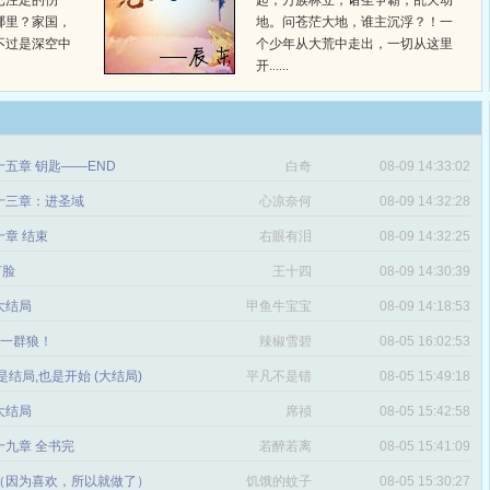
已注定的伤
起，万族林立，诸圣争霸，乱天动
哪里？家国，
地。问苍茫大地，谁主沉浮？！一
不过是深空中
个少年从大荒中走出，一切从这里
开......
五章 钥匙——END
白奇
08-09 14:33:02
十三章：进圣域
心凉奈何
08-09 14:32:28
章 结束
右眼有泪
08-09 14:32:25
打脸
王十四
08-09 14:30:39
 大结局
甲鱼牛宝宝
08-09 14:18:53
章 一群狼！
辣椒雪碧
08-05 16:02:53
是结局,也是开始 (大结局)
平凡不是错
08-05 15:49:18
 大结局
席祯
08-05 15:42:58
十九章 全书完
若醉若离
08-05 15:41:09
（因为喜欢，所以就做了）
饥饿的蚊子
08-05 15:30:27