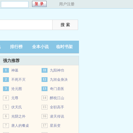
：
用户注册
说
排行榜
全本小说
临时书架
强力推荐
1
神墓
11
九阳神功
2
不死不灭
12
九转金身决
3
沧元图
13
奇门圣医
4
元尊
14
醉枕江山
5
伏天氏
15
全职高手
6
光阴之外
16
凌天传说
7
唐人的餐桌
17
星辰变