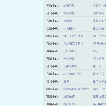
[网游小说]
绿茵彗星
大结局 华
[科幻小说]
重生成狼
完本感言
[言情小说]
洛阳锦
番外之离
[言情小说]
无良国师
第三百五
[科幻小说]
混在丧尸的世界
第二百七十
[科幻小说]
天才萌宝寻爹记
V249.
[言情小说]
小妖养成记
后记
[言情小说]
一代枭雄
完本感言
[科幻小说]
无限恐怖网
第三百一
[言情小说]
权少的豪门契约
正文 正
[科幻小说]
星爆
第二百零
[科幻小说]
我靠修仙火遍全世界
第1019
[言情小说]
重回彼岸
第三九三章
[言情小说]
极品妖孽天王
第946章