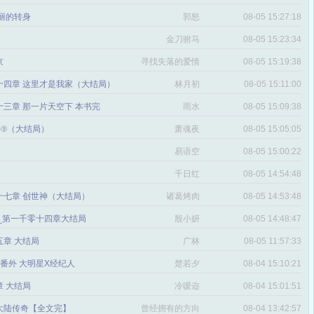
丽的转身
郭怒
08-05 15:27:18
金刀驸马
08-05 15:23:34
京
寻找失落的爱情
08-05 15:19:38
十四章 这里才是我家（大结局）
林月初
08-05 15:11:00
三章 那一片天空下 本书完
雨水
08-05 15:09:38
番外⑨（大结局）
萧魂夜
08-05 15:05:05
易语空
08-05 15:00:22
。
千日红
08-05 14:54:48
十七章 创世神（大结局）
诸葛烤肉
08-05 14:53:48
文_第一千零十四章大结局
殷小妍
08-05 14:48:47
五章 大结局
广林
08-05 11:57:33
章 番外 大明星X经纪人
楚若夕
08-04 15:10:21
 大结局
冷嗳迩
08-04 15:01:51
 大陆传奇【全文完】
曾经拥有的方向
08-04 13:42:57