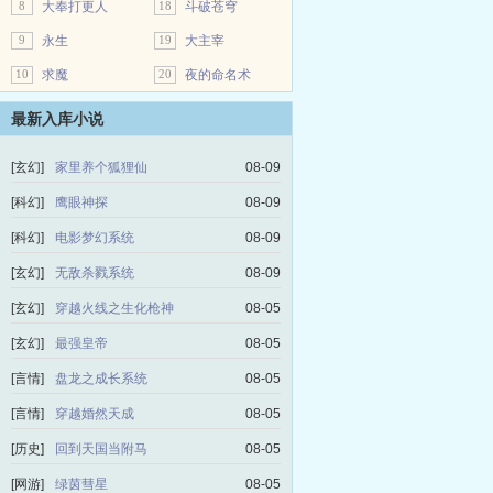
8
大奉打更人
18
斗破苍穹
9
永生
19
大主宰
10
求魔
20
夜的命名术
最新入库小说
[玄幻]
家里养个狐狸仙
08-09
[科幻]
鹰眼神探
08-09
[科幻]
电影梦幻系统
08-09
[玄幻]
无敌杀戮系统
08-09
[玄幻]
穿越火线之生化枪神
08-05
[玄幻]
最强皇帝
08-05
[言情]
盘龙之成长系统
08-05
[言情]
穿越婚然天成
08-05
[历史]
回到天国当附马
08-05
[网游]
绿茵彗星
08-05