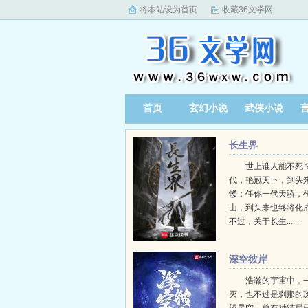
将本站设为首页
收藏36文学网
首页
玄幻小说
武侠小说
长生界
世上谁人能不死？
代，艳冠天下，到头
髅；任你一代天骄，
山，到头来也终将化
不过，关于长生......
深空彼岸
浩瀚的宇宙中，
灭，也不过是刹那的