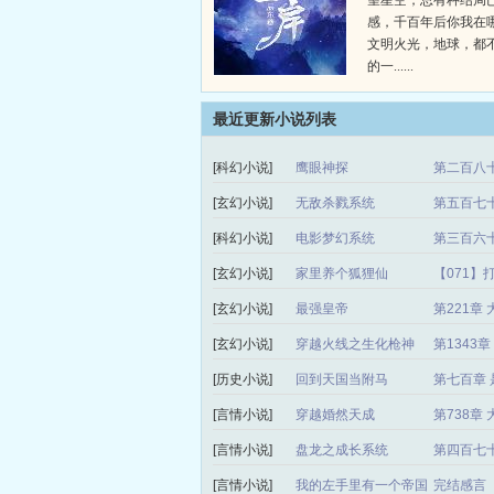
望星空，总有种结局
感，千百年后你我在
文明火光，地球，都
的一......
最近更新小说列表
[科幻小说]
鹰眼神探
第二百八十
[玄幻小说]
无敌杀戮系统
第五百七
[科幻小说]
电影梦幻系统
第三百六十
[玄幻小说]
家里养个狐狸仙
【071】
[玄幻小说]
最强皇帝
第221章
[玄幻小说]
穿越火线之生化枪神
第1343
[历史小说]
回到天国当附马
第七百章 
[言情小说]
穿越婚然天成
第738章
[言情小说]
盘龙之成长系统
第四百七
[言情小说]
我的左手里有一个帝国
完结感言