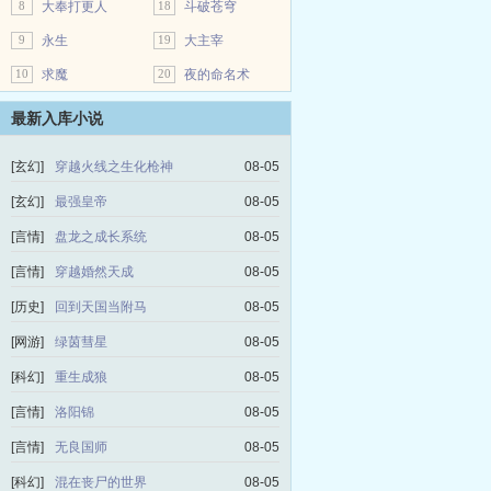
8
大奉打更人
18
斗破苍穹
9
永生
19
大主宰
10
求魔
20
夜的命名术
最新入库小说
[玄幻]
穿越火线之生化枪神
08-05
[玄幻]
最强皇帝
08-05
[言情]
盘龙之成长系统
08-05
[言情]
穿越婚然天成
08-05
[历史]
回到天国当附马
08-05
[网游]
绿茵彗星
08-05
[科幻]
重生成狼
08-05
[言情]
洛阳锦
08-05
[言情]
无良国师
08-05
[科幻]
混在丧尸的世界
08-05