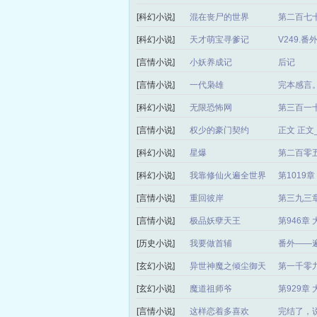
[科幻小说]
混在丧尸的世界
第二百七十
[科幻小说]
天才萌宝寻爹记
V249.
[言情小说]
小妖养成记
后记
[言情小说]
一代枭雄
完本感言
[科幻小说]
无限恐怖网
第三百一
[言情小说]
权少的豪门契约
正文 正
[科幻小说]
星爆
第二百零
[科幻小说]
我靠修仙火遍全世界
第1019
[言情小说]
重回彼岸
第三九三章
[言情小说]
极品妖孽天王
第946章
[历史小说]
我要做首辅
番外——
[玄幻小说]
异世神魔之倾尘御天
第一千零
局）
[玄幻小说]
魔道祖师爷
第929章
[言情小说]
这样恋着多喜欢
完结了，