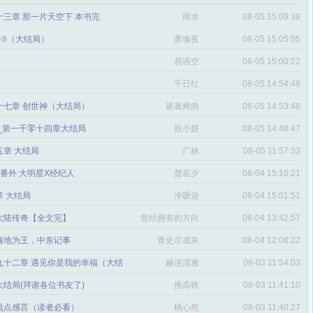
三章 那一片天空下 本书完
雨水
08-05 15:09:38
番外⑨（大结局）
萧魂夜
08-05 15:05:05
易语空
08-05 15:00:22
。
千日红
08-05 14:54:48
十七章 创世神（大结局）
诸葛烤肉
08-05 14:53:48
文_第一千零十四章大结局
殷小妍
08-05 14:48:47
五章 大结局
广林
08-05 11:57:33
章 番外 大明星X经纪人
楚若夕
08-04 15:10:21
 大结局
冷嗳迩
08-04 15:01:51
 大陆传奇【全文完】
曾经拥有的方向
08-04 13:42:57
感
遍地为王，中东记事
青史尽成灰
08-04 12:06:22
九十二章 遇见你是我的幸福（大结
赫连清雅
08-03 11:54:03
 大结局(拜谢各位书友了)
推高铁
08-03 11:41:10
说点感言（读者必看）
桃心然
08-03 11:40:27