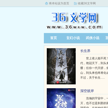
将本站设为首页
收藏36文学网
首页
玄幻小说
武侠小说
长生界
世上谁人能不死？
代，艳冠天下，到头
髅；任你一代天骄，
山，到头来也终将化
不过，关于长生......
深空彼岸
浩瀚的宇宙中，
灭，也不过是刹那的