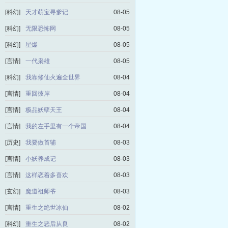
[科幻]
天才萌宝寻爹记
08-05
[科幻]
无限恐怖网
08-05
[科幻]
星爆
08-05
[言情]
一代枭雄
08-05
[科幻]
我靠修仙火遍全世界
08-04
[言情]
重回彼岸
08-04
[言情]
极品妖孽天王
08-04
[言情]
我的左手里有一个帝国
08-04
[历史]
我要做首辅
08-03
[言情]
小妖养成记
08-03
[言情]
这样恋着多喜欢
08-03
[玄幻]
魔道祖师爷
08-03
[言情]
重生之绝世冰仙
08-02
[科幻]
重生之恶后从良
08-02