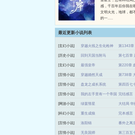
望星空，总有种结局
感，千百年后你我在
文明火光，地球，都
的一......
最近更新小说列表
[玄幻小说]
穿越火线之生化枪神
第1343
[历史小说]
回到天国当附马
第七百章 
[玄幻小说]
最强皇帝
第220章 
[言情小说]
穿越婚然天成
第738章
[言情小说]
盘龙之成长系统
第四百七
[言情小说]
我的左手里有一个帝国
完结感言
[网游小说]
绿茵彗星
大结局 华
[科幻小说]
重生成狼
完本感言
[言情小说]
洛阳锦
番外之离
[言情小说]
无良国师
第三百五