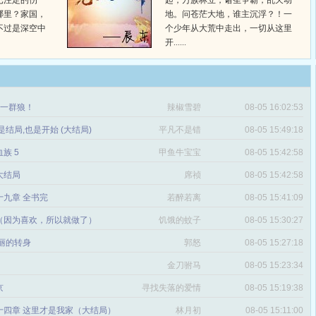
已注定的伤
起，万族林立，诸圣争霸，乱天动
哪里？家国，
地。问苍茫大地，谁主沉浮？！一
不过是深空中
个少年从大荒中走出，一切从这里
开......
章 一群狼！
辣椒雪碧
08-05 16:02:53
是结局,也是开始 (大结局)
平凡不是错
08-05 15:49:18
血族 5
甲鱼牛宝宝
08-05 15:42:58
 大结局
席祯
08-05 15:42:58
十九章 全书完
若醉若离
08-05 15:41:09
（因为喜欢，所以就做了）
饥饿的蚊子
08-05 15:30:27
丽的转身
郭怒
08-05 15:27:18
金刀驸马
08-05 15:23:34
京
寻找失落的爱情
08-05 15:19:38
十四章 这里才是我家（大结局）
林月初
08-05 15:11:00