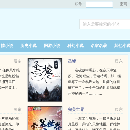
账号：
密码
言情小说
历史小说
网游小说
科幻小说
名家名著
其他小
辰东
圣墟
辰东
 任你风华绝
在破败中崛起，在寂灭中复
来也是红粉骷
苏。 沧海成尘，雷电枯竭，那一缕
坐拥万里江
幽雾又一次临近大地，世间的枷锁
成一抔黄土。
被打开了，一个全新的世界就此揭
开神秘的一角…… ......
辰东
完美世界
辰东
一片星系的生
一粒尘可填海，一根草斩尽日
斑驳流光。仰
月星辰，弹指间天翻地覆。群雄并