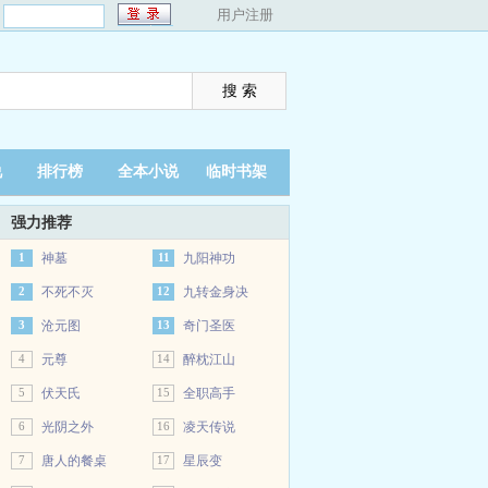
：
用户注册
说
排行榜
全本小说
临时书架
强力推荐
1
神墓
11
九阳神功
2
不死不灭
12
九转金身决
3
沧元图
13
奇门圣医
4
元尊
14
醉枕江山
5
伏天氏
15
全职高手
6
光阴之外
16
凌天传说
7
唐人的餐桌
17
星辰变