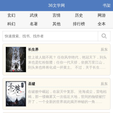
36文学网
书架
玄幻
武侠
言情
历史
网游
科幻
名著
其他
排行榜
全本
长生界
辰东
世上谁人能不死？ 任你风华绝代，艳冠天下，到头
来也是红粉骷髅；任你一代天骄，坐拥万里江山，
到头来也终将化成一抔黄土。 不过，关于长生......
圣墟
辰东
在破败中崛起，在寂灭中复苏。 沧海成尘，雷电枯
竭，那一缕幽雾又一次临近大地，世间的枷锁被打
开了，一个全新的世界就此揭开神秘的一角……
......