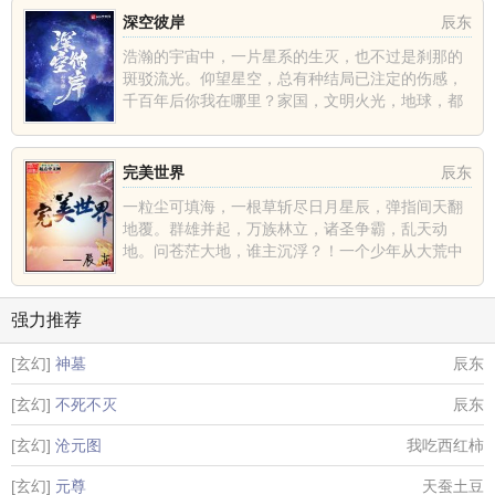
深空彼岸
辰东
浩瀚的宇宙中，一片星系的生灭，也不过是刹那的
斑驳流光。仰望星空，总有种结局已注定的伤感，
千百年后你我在哪里？家国，文明火光，地球，都
不过是深空中的一......
完美世界
辰东
一粒尘可填海，一根草斩尽日月星辰，弹指间天翻
地覆。群雄并起，万族林立，诸圣争霸，乱天动
地。问苍茫大地，谁主沉浮？！一个少年从大荒中
走出，一切从这里开......
强力推荐
[玄幻]
神墓
辰东
[玄幻]
不死不灭
辰东
[玄幻]
沧元图
我吃西红柿
[玄幻]
元尊
天蚕土豆