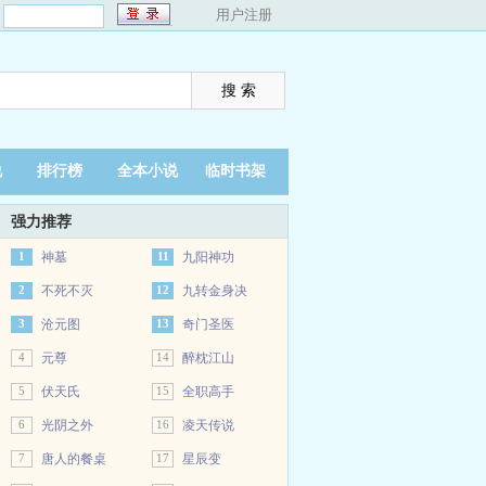
：
用户注册
说
排行榜
全本小说
临时书架
强力推荐
1
神墓
11
九阳神功
2
不死不灭
12
九转金身决
3
沧元图
13
奇门圣医
4
元尊
14
醉枕江山
5
伏天氏
15
全职高手
6
光阴之外
16
凌天传说
7
唐人的餐桌
17
星辰变