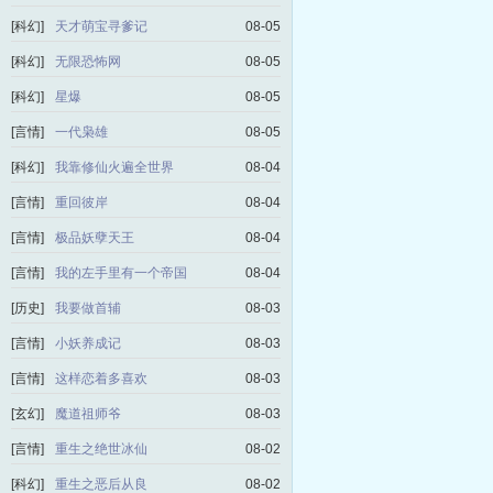
[科幻]
天才萌宝寻爹记
08-05
[科幻]
无限恐怖网
08-05
[科幻]
星爆
08-05
[言情]
一代枭雄
08-05
[科幻]
我靠修仙火遍全世界
08-04
[言情]
重回彼岸
08-04
[言情]
极品妖孽天王
08-04
[言情]
我的左手里有一个帝国
08-04
[历史]
我要做首辅
08-03
[言情]
小妖养成记
08-03
[言情]
这样恋着多喜欢
08-03
[玄幻]
魔道祖师爷
08-03
[言情]
重生之绝世冰仙
08-02
[科幻]
重生之恶后从良
08-02