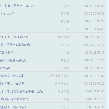
三章 那一片天空下 本书完
雨水
08-05 15:09:38
番外⑨（大结局）
萧魂夜
08-05 15:05:05
易语空
08-05 15:00:22
。
千日红
08-05 14:54:48
十七章 创世神（大结局）
诸葛烤肉
08-05 14:53:48
文_第一千零十四章大结局
殷小妍
08-05 14:48:47
五章 大结局
广林
08-05 11:57:33
章 番外 大明星X经纪人
楚若夕
08-04 15:10:21
 大结局
冷嗳迩
08-04 15:01:51
 大陆传奇【全文完】
曾经拥有的方向
08-04 13:42:57
感
遍地为王，中东记事
青史尽成灰
08-04 12:06:22
九十二章 遇见你是我的幸福（大结
赫连清雅
08-03 11:54:03
 大结局(拜谢各位书友了)
推高铁
08-03 11:41:10
说点感言（读者必看）
桃心然
08-03 11:40:27