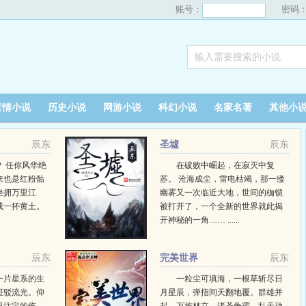
账号：
密码
言情小说
历史小说
网游小说
科幻小说
名家名著
其他小
辰东
圣墟
辰东
 任你风华绝
在破败中崛起，在寂灭中复
来也是红粉骷
苏。 沧海成尘，雷电枯竭，那一缕
坐拥万里江
幽雾又一次临近大地，世间的枷锁
成一抔黄土。
被打开了，一个全新的世界就此揭
开神秘的一角…… ......
辰东
完美世界
辰东
一片星系的生
一粒尘可填海，一根草斩尽日
斑驳流光。仰
月星辰，弹指间天翻地覆。群雄并