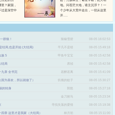
已注定的伤
起，万族林立，诸圣争霸，乱天动
哪里？家国，
地。问苍茫大地，谁主沉浮？！一
不过是深空中
个少年从大荒中走出，一切从这里
开......
章 一群狼！
辣椒雪碧
08-05 16:02:53
是结局,也是开始 (大结局)
平凡不是错
08-05 15:49:18
血族 5
甲鱼牛宝宝
08-05 15:42:58
 大结局
席祯
08-05 15:42:58
十九章 全书完
若醉若离
08-05 15:41:09
（因为喜欢，所以就做了）
饥饿的蚊子
08-05 15:30:27
丽的转身
郭怒
08-05 15:27:18
金刀驸马
08-05 15:23:34
京
寻找失落的爱情
08-05 15:19:38
十四章 这里才是我家（大结局）
林月初
08-05 15:11:00