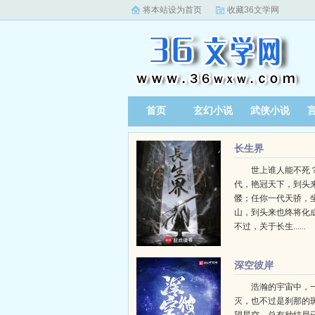
将本站设为首页
收藏36文学网
首页
玄幻小说
武侠小说
长生界
世上谁人能不死？
代，艳冠天下，到头
髅；任你一代天骄，
山，到头来也终将化
不过，关于长生......
深空彼岸
浩瀚的宇宙中，
灭，也不过是刹那的