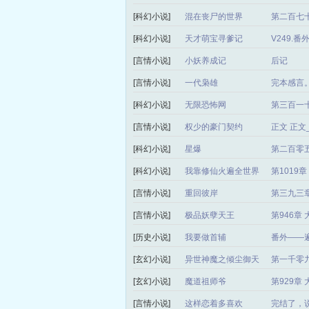
[科幻小说]
混在丧尸的世界
第二百七十
[科幻小说]
天才萌宝寻爹记
V249.
[言情小说]
小妖养成记
后记
[言情小说]
一代枭雄
完本感言
[科幻小说]
无限恐怖网
第三百一
[言情小说]
权少的豪门契约
正文 正
[科幻小说]
星爆
第二百零
[科幻小说]
我靠修仙火遍全世界
第1019
[言情小说]
重回彼岸
第三九三章
[言情小说]
极品妖孽天王
第946章
[历史小说]
我要做首辅
番外——
[玄幻小说]
异世神魔之倾尘御天
第一千零
局）
[玄幻小说]
魔道祖师爷
第929章
[言情小说]
这样恋着多喜欢
完结了，