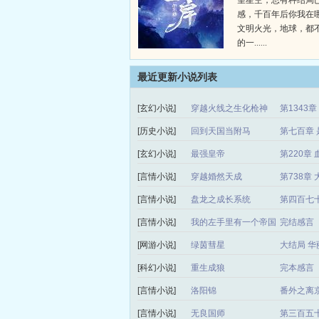
望星空，总有种结局
感，千百年后你我在
文明火光，地球，都
的一......
最近更新小说列表
[玄幻小说]
穿越火线之生化枪神
第1343
[历史小说]
回到天国当附马
第七百章 
[玄幻小说]
最强皇帝
第220章 
[言情小说]
穿越婚然天成
第738章
[言情小说]
盘龙之成长系统
第四百七
[言情小说]
我的左手里有一个帝国
完结感言
[网游小说]
绿茵彗星
大结局 华
[科幻小说]
重生成狼
完本感言
[言情小说]
洛阳锦
番外之离
[言情小说]
无良国师
第三百五