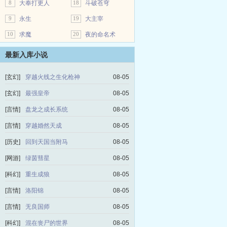
8
大奉打更人
18
斗破苍穹
9
永生
19
大主宰
10
求魔
20
夜的命名术
最新入库小说
[玄幻]
穿越火线之生化枪神
08-05
[玄幻]
最强皇帝
08-05
[言情]
盘龙之成长系统
08-05
[言情]
穿越婚然天成
08-05
[历史]
回到天国当附马
08-05
[网游]
绿茵彗星
08-05
[科幻]
重生成狼
08-05
[言情]
洛阳锦
08-05
[言情]
无良国师
08-05
[科幻]
混在丧尸的世界
08-05