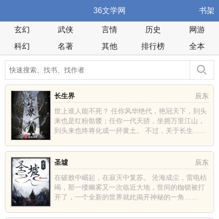
36文学网
书架
玄幻
武侠
言情
历史
网游
科幻
名著
其他
排行榜
全本
长生界
辰东
世上谁人能不死？ 任你风华绝代，艳冠天下，到头
来也是红粉骷髅；任你一代天骄，坐拥万里江山，
到头来也终将化成一抔黄土。 不过，关于长生......
圣墟
辰东
在破败中崛起，在寂灭中复苏。 沧海成尘，雷电枯
竭，那一缕幽雾又一次临近大地，世间的枷锁被打
开了，一个全新的世界就此揭开神秘的一角……
......