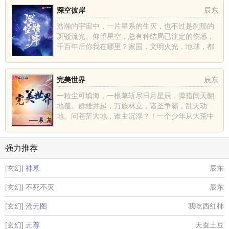
深空彼岸
辰东
浩瀚的宇宙中，一片星系的生灭，也不过是刹那的
斑驳流光。仰望星空，总有种结局已注定的伤感，
千百年后你我在哪里？家国，文明火光，地球，都
不过是深空中的一......
完美世界
辰东
一粒尘可填海，一根草斩尽日月星辰，弹指间天翻
地覆。群雄并起，万族林立，诸圣争霸，乱天动
地。问苍茫大地，谁主沉浮？！一个少年从大荒中
走出，一切从这里开......
强力推荐
[玄幻]
神墓
辰东
[玄幻]
不死不灭
辰东
[玄幻]
沧元图
我吃西红柿
[玄幻]
元尊
天蚕土豆