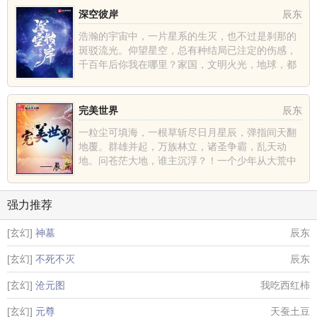
深空彼岸
辰东
浩瀚的宇宙中，一片星系的生灭，也不过是刹那的
斑驳流光。仰望星空，总有种结局已注定的伤感，
千百年后你我在哪里？家国，文明火光，地球，都
不过是深空中的一......
完美世界
辰东
一粒尘可填海，一根草斩尽日月星辰，弹指间天翻
地覆。群雄并起，万族林立，诸圣争霸，乱天动
地。问苍茫大地，谁主沉浮？！一个少年从大荒中
走出，一切从这里开......
强力推荐
[玄幻]
神墓
辰东
[玄幻]
不死不灭
辰东
[玄幻]
沧元图
我吃西红柿
[玄幻]
元尊
天蚕土豆