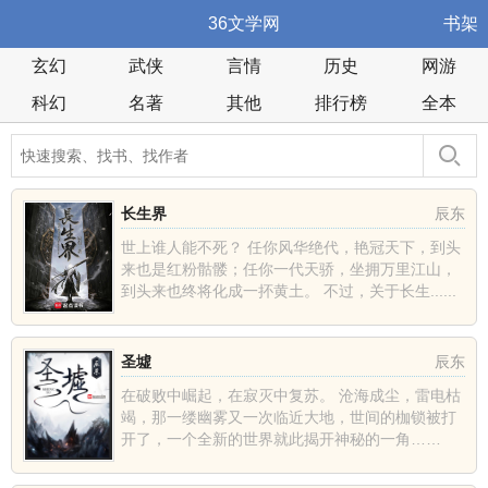
36文学网
书架
玄幻
武侠
言情
历史
网游
科幻
名著
其他
排行榜
全本
长生界
辰东
世上谁人能不死？ 任你风华绝代，艳冠天下，到头
来也是红粉骷髅；任你一代天骄，坐拥万里江山，
到头来也终将化成一抔黄土。 不过，关于长生......
圣墟
辰东
在破败中崛起，在寂灭中复苏。 沧海成尘，雷电枯
竭，那一缕幽雾又一次临近大地，世间的枷锁被打
开了，一个全新的世界就此揭开神秘的一角……
......