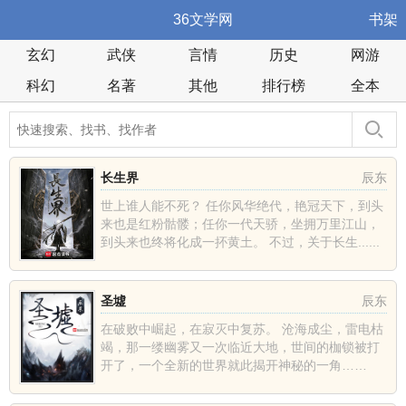
36文学网
书架
玄幻
武侠
言情
历史
网游
科幻
名著
其他
排行榜
全本
长生界
辰东
世上谁人能不死？ 任你风华绝代，艳冠天下，到头
来也是红粉骷髅；任你一代天骄，坐拥万里江山，
到头来也终将化成一抔黄土。 不过，关于长生......
圣墟
辰东
在破败中崛起，在寂灭中复苏。 沧海成尘，雷电枯
竭，那一缕幽雾又一次临近大地，世间的枷锁被打
开了，一个全新的世界就此揭开神秘的一角……
......