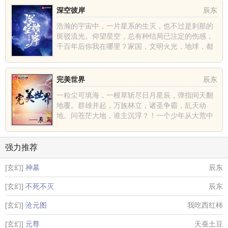
深空彼岸
辰东
浩瀚的宇宙中，一片星系的生灭，也不过是刹那的
斑驳流光。仰望星空，总有种结局已注定的伤感，
千百年后你我在哪里？家国，文明火光，地球，都
不过是深空中的一......
完美世界
辰东
一粒尘可填海，一根草斩尽日月星辰，弹指间天翻
地覆。群雄并起，万族林立，诸圣争霸，乱天动
地。问苍茫大地，谁主沉浮？！一个少年从大荒中
走出，一切从这里开......
强力推荐
[玄幻]
神墓
辰东
[玄幻]
不死不灭
辰东
[玄幻]
沧元图
我吃西红柿
[玄幻]
元尊
天蚕土豆