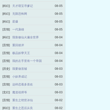
[科幻]
天才萌宝寻爹记
08-05
[科幻]
无限恐怖网
08-05
[科幻]
星爆
08-05
[言情]
一代枭雄
08-05
[科幻]
我靠修仙火遍全世界
08-04
[言情]
重回彼岸
08-04
[言情]
极品妖孽天王
08-04
[言情]
我的左手里有一个帝国
08-04
[历史]
我要做首辅
08-03
[言情]
小妖养成记
08-03
[言情]
这样恋着多喜欢
08-03
[玄幻]
魔道祖师爷
08-03
[言情]
重生之绝世冰仙
08-02
[科幻]
重生之恶后从良
08-02