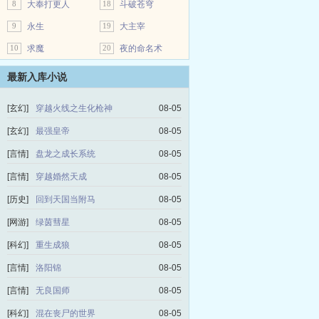
8
大奉打更人
18
斗破苍穹
9
永生
19
大主宰
10
求魔
20
夜的命名术
最新入库小说
[玄幻]
穿越火线之生化枪神
08-05
[玄幻]
最强皇帝
08-05
[言情]
盘龙之成长系统
08-05
[言情]
穿越婚然天成
08-05
[历史]
回到天国当附马
08-05
[网游]
绿茵彗星
08-05
[科幻]
重生成狼
08-05
[言情]
洛阳锦
08-05
[言情]
无良国师
08-05
[科幻]
混在丧尸的世界
08-05