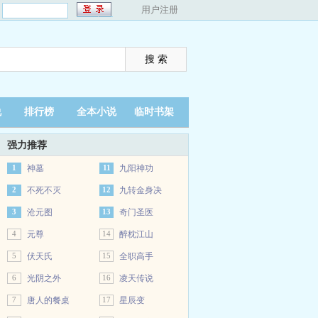
：
用户注册
说
排行榜
全本小说
临时书架
强力推荐
1
神墓
11
九阳神功
2
不死不灭
12
九转金身决
3
沧元图
13
奇门圣医
4
元尊
14
醉枕江山
5
伏天氏
15
全职高手
6
光阴之外
16
凌天传说
7
唐人的餐桌
17
星辰变