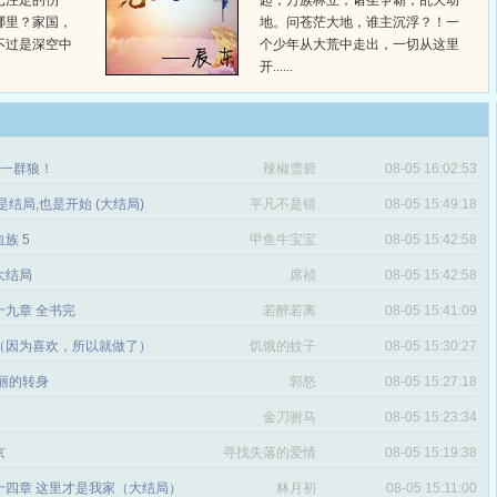
已注定的伤
起，万族林立，诸圣争霸，乱天动
哪里？家国，
地。问苍茫大地，谁主沉浮？！一
不过是深空中
个少年从大荒中走出，一切从这里
开......
章 一群狼！
辣椒雪碧
08-05 16:02:53
是结局,也是开始 (大结局)
平凡不是错
08-05 15:49:18
血族 5
甲鱼牛宝宝
08-05 15:42:58
 大结局
席祯
08-05 15:42:58
十九章 全书完
若醉若离
08-05 15:41:09
（因为喜欢，所以就做了）
饥饿的蚊子
08-05 15:30:27
丽的转身
郭怒
08-05 15:27:18
金刀驸马
08-05 15:23:34
京
寻找失落的爱情
08-05 15:19:38
十四章 这里才是我家（大结局）
林月初
08-05 15:11:00