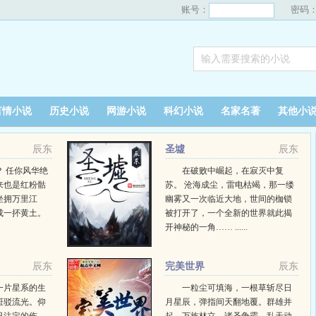
账号：
密码
言情小说
历史小说
网游小说
科幻小说
名家名著
其他小
辰东
圣墟
辰东
 任你风华绝
在破败中崛起，在寂灭中复
来也是红粉骷
苏。 沧海成尘，雷电枯竭，那一缕
坐拥万里江
幽雾又一次临近大地，世间的枷锁
成一抔黄土。
被打开了，一个全新的世界就此揭
开神秘的一角…… ......
辰东
完美世界
辰东
一片星系的生
一粒尘可填海，一根草斩尽日
斑驳流光。仰
月星辰，弹指间天翻地覆。群雄并