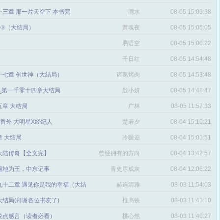
三章 那一片天空下 本书完
雨水
08-05 15:09:38
番外⑨（大结局）
萧魂夜
08-05 15:05:05
易语空
08-05 15:00:22
。
千日红
08-05 14:54:48
十七章 创世神（大结局）
诸葛烤肉
08-05 14:53:48
文_第一千零十四章大结局
殷小妍
08-05 14:48:47
五章 大结局
广林
08-05 11:57:33
章 番外 大明星X经纪人
楚若夕
08-04 15:10:21
 大结局
冷嗳迩
08-04 15:01:51
 大陆传奇【全文完】
曾经拥有的方向
08-04 13:42:57
感
遍地为王，中东记事
青史尽成灰
08-04 12:06:22
九十二章 遇见你是我的幸福（大结
赫连清雅
08-03 11:54:03
 大结局(拜谢各位书友了)
推高铁
08-03 11:41:10
说点感言（读者必看）
桃心然
08-03 11:40:27