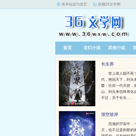
将本站设为首页
收藏36文学网
首页
玄幻小说
武侠小说
长生界
世上谁人能不死？
代，艳冠天下，到头
髅；任你一代天骄，
山，到头来也终将化
不过，关于长生......
深空彼岸
浩瀚的宇宙中，
灭，也不过是刹那的