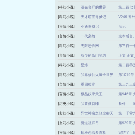
[科幻小说]
混在丧尸的世界
第二百七十
[科幻小说]
天才萌宝寻爹记
V249.
[言情小说]
小妖养成记
后记
[言情小说]
一代枭雄
完本感言
[科幻小说]
无限恐怖网
第三百一
[言情小说]
权少的豪门契约
正文 正
[科幻小说]
星爆
第二百零
[科幻小说]
我靠修仙火遍全世界
第1019
[言情小说]
重回彼岸
第三九三章
[言情小说]
极品妖孽天王
第946章
[历史小说]
我要做首辅
番外——
[玄幻小说]
异世神魔之倾尘御天
第一千零
局）
[玄幻小说]
魔道祖师爷
第929章
[言情小说]
这样恋着多喜欢
完结了，