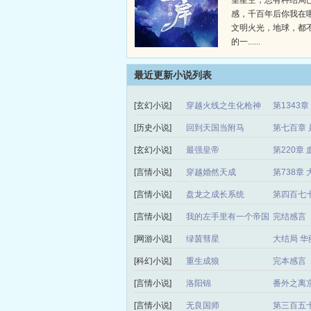
望星空，总有种结局
感，千百年后你我在
文明火光，地球，都
的一......
最近更新小说列表
[玄幻小说]
穿越火线之生化枪神
第1343
[历史小说]
回到天国当附马
第七百章 
[玄幻小说]
最强皇帝
第220章 
[言情小说]
穿越婚然天成
第738章
[言情小说]
盘龙之成长系统
第四百七
[言情小说]
我的左手里有一个帝国
完结感言
[网游小说]
绿茵彗星
大结局 华
[科幻小说]
重生成狼
完本感言
[言情小说]
洛阳锦
番外之离
[言情小说]
无良国师
第三百五