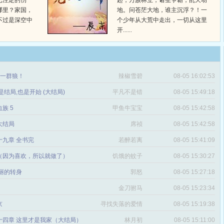
已注定的伤
起，万族林立，诸圣争霸，乱天动
哪里？家国，
地。问苍茫大地，谁主沉浮？！一
不过是深空中
个少年从大荒中走出，一切从这里
开......
章 一群狼！
辣椒雪碧
08-05 16:02:53
是结局,也是开始 (大结局)
平凡不是错
08-05 15:49:18
血族 5
甲鱼牛宝宝
08-05 15:42:58
 大结局
席祯
08-05 15:42:58
十九章 全书完
若醉若离
08-05 15:41:09
（因为喜欢，所以就做了）
饥饿的蚊子
08-05 15:30:27
丽的转身
郭怒
08-05 15:27:18
金刀驸马
08-05 15:23:34
京
寻找失落的爱情
08-05 15:19:38
十四章 这里才是我家（大结局）
林月初
08-05 15:11:00