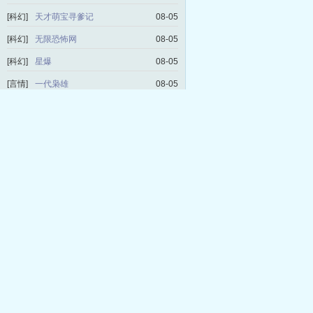
[科幻]
天才萌宝寻爹记
08-05
[科幻]
无限恐怖网
08-05
[科幻]
星爆
08-05
[言情]
一代枭雄
08-05
[科幻]
我靠修仙火遍全世界
08-04
[言情]
重回彼岸
08-04
[言情]
极品妖孽天王
08-04
[言情]
我的左手里有一个帝国
08-04
[历史]
我要做首辅
08-03
[言情]
小妖养成记
08-03
[言情]
这样恋着多喜欢
08-03
[玄幻]
魔道祖师爷
08-03
[言情]
重生之绝世冰仙
08-02
[科幻]
重生之恶后从良
08-02