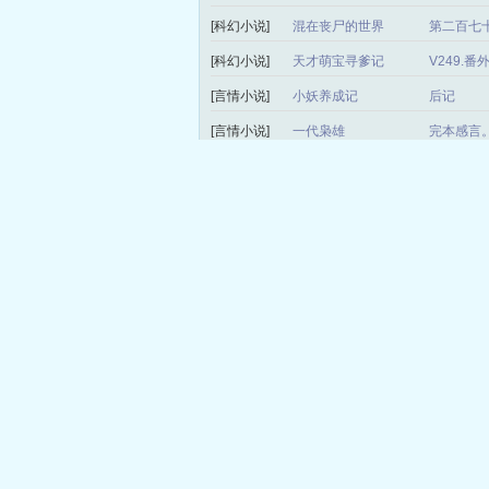
[科幻小说]
混在丧尸的世界
第二百七十
[科幻小说]
天才萌宝寻爹记
V249.
[言情小说]
小妖养成记
后记
[言情小说]
一代枭雄
完本感言
[科幻小说]
无限恐怖网
第三百一
[言情小说]
权少的豪门契约
正文 正
[科幻小说]
星爆
第二百零
[科幻小说]
我靠修仙火遍全世界
第1019
[言情小说]
重回彼岸
第三九三章
[言情小说]
极品妖孽天王
第946章
[历史小说]
我要做首辅
番外——
[玄幻小说]
异世神魔之倾尘御天
第一千零
局）
[玄幻小说]
魔道祖师爷
第929章
[言情小说]
这样恋着多喜欢
完结了，