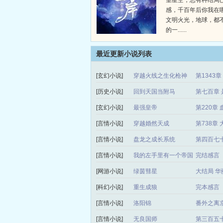
望星空，总有种结局
感，千百年后你我在
文明火光，地球，都
的一......
最近更新小说列表
[玄幻小说]
穿越火线之生化枪神
第1343
[历史小说]
回到天国当附马
第七百章 
[玄幻小说]
最强皇帝
第220章 
[言情小说]
穿越婚然天成
第738章
[言情小说]
盘龙之成长系统
第四百七
[言情小说]
我的左手里有一个帝国
完结感言
[网游小说]
绿茵彗星
大结局 华
[科幻小说]
重生成狼
完本感言
[言情小说]
洛阳锦
番外之离
[言情小说]
无良国师
第三百五