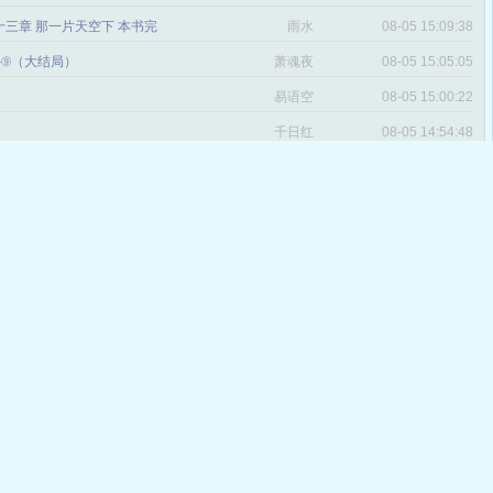
三章 那一片天空下 本书完
雨水
08-05 15:09:38
番外⑨（大结局）
萧魂夜
08-05 15:05:05
易语空
08-05 15:00:22
。
千日红
08-05 14:54:48
十七章 创世神（大结局）
诸葛烤肉
08-05 14:53:48
文_第一千零十四章大结局
殷小妍
08-05 14:48:47
五章 大结局
广林
08-05 11:57:33
章 番外 大明星X经纪人
楚若夕
08-04 15:10:21
 大结局
冷嗳迩
08-04 15:01:51
 大陆传奇【全文完】
曾经拥有的方向
08-04 13:42:57
感
遍地为王，中东记事
青史尽成灰
08-04 12:06:22
九十二章 遇见你是我的幸福（大结
赫连清雅
08-03 11:54:03
 大结局(拜谢各位书友了)
推高铁
08-03 11:41:10
说点感言（读者必看）
桃心然
08-03 11:40:27