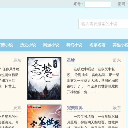
账号：
密码
言情小说
历史小说
网游小说
科幻小说
名家名著
其他小
辰东
圣墟
辰东
 任你风华绝
在破败中崛起，在寂灭中复
来也是红粉骷
苏。 沧海成尘，雷电枯竭，那一缕
坐拥万里江
幽雾又一次临近大地，世间的枷锁
成一抔黄土。
被打开了，一个全新的世界就此揭
开神秘的一角…… ......
辰东
完美世界
辰东
一片星系的生
一粒尘可填海，一根草斩尽日
斑驳流光。仰
月星辰，弹指间天翻地覆。群雄并