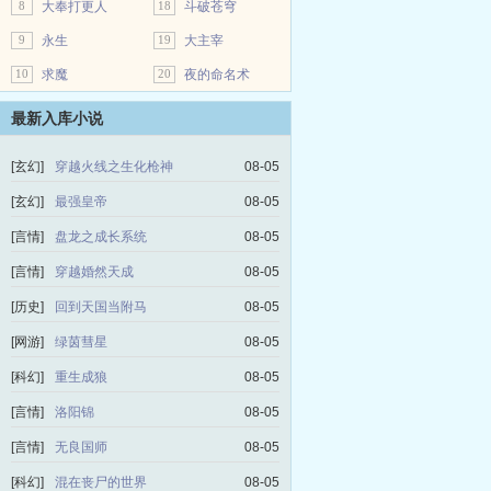
8
大奉打更人
18
斗破苍穹
9
永生
19
大主宰
10
求魔
20
夜的命名术
最新入库小说
[玄幻]
穿越火线之生化枪神
08-05
[玄幻]
最强皇帝
08-05
[言情]
盘龙之成长系统
08-05
[言情]
穿越婚然天成
08-05
[历史]
回到天国当附马
08-05
[网游]
绿茵彗星
08-05
[科幻]
重生成狼
08-05
[言情]
洛阳锦
08-05
[言情]
无良国师
08-05
[科幻]
混在丧尸的世界
08-05