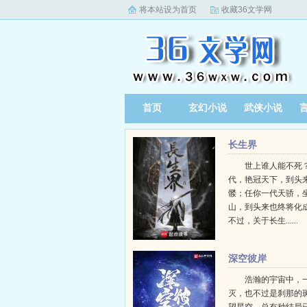
将本站设为首页
收藏36文学网
首页
玄幻小说
武侠小说
长生界
世上谁人能不死？
代，艳冠天下，到头
髅；任你一代天骄，
山，到头来也终将化
不过，关于长生......
深空彼岸
浩瀚的宇宙中，
灭，也不过是刹那的