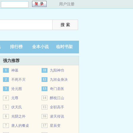
：
用户注册
说
排行榜
全本小说
临时书架
强力推荐
1
神墓
11
九阳神功
2
不死不灭
12
九转金身决
3
沧元图
13
奇门圣医
4
元尊
14
醉枕江山
5
伏天氏
15
全职高手
6
光阴之外
16
凌天传说
7
唐人的餐桌
17
星辰变