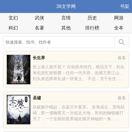
36文学网
书架
玄幻
武侠
言情
历史
网游
科幻
名著
其他
排行榜
全本
长生界
辰东
世上谁人能不死？ 任你风华绝代，艳冠天下，到头
来也是红粉骷髅；任你一代天骄，坐拥万里江山，
到头来也终将化成一抔黄土。 不过，关于长生......
圣墟
辰东
在破败中崛起，在寂灭中复苏。 沧海成尘，雷电枯
竭，那一缕幽雾又一次临近大地，世间的枷锁被打
开了，一个全新的世界就此揭开神秘的一角……
......