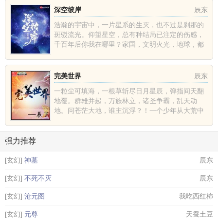
深空彼岸
辰东
浩瀚的宇宙中，一片星系的生灭，也不过是刹那的
斑驳流光。仰望星空，总有种结局已注定的伤感，
千百年后你我在哪里？家国，文明火光，地球，都
不过是深空中的一......
完美世界
辰东
一粒尘可填海，一根草斩尽日月星辰，弹指间天翻
地覆。群雄并起，万族林立，诸圣争霸，乱天动
地。问苍茫大地，谁主沉浮？！一个少年从大荒中
走出，一切从这里开......
强力推荐
[玄幻]
神墓
辰东
[玄幻]
不死不灭
辰东
[玄幻]
沧元图
我吃西红柿
[玄幻]
元尊
天蚕土豆