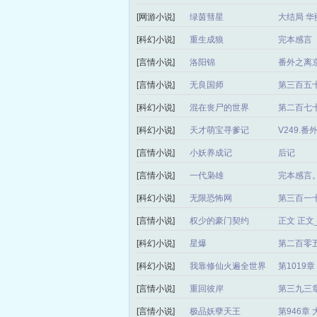
[网游小说]
绿茵彗星
大结局 华
[科幻小说]
重生成狼
完本感言
[言情小说]
洛阳锦
番外之离
[言情小说]
无良国师
第三百五
[科幻小说]
混在丧尸的世界
第二百七十
[科幻小说]
天才萌宝寻爹记
V249.
[言情小说]
小妖养成记
后记
[言情小说]
一代枭雄
完本感言
[科幻小说]
无限恐怖网
第三百一
[言情小说]
权少的豪门契约
正文 正
[科幻小说]
星爆
第二百零
[科幻小说]
我靠修仙火遍全世界
第1019
[言情小说]
重回彼岸
第三九三章
[言情小说]
极品妖孽天王
第946章