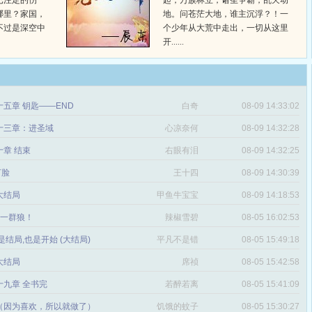
已注定的伤
起，万族林立，诸圣争霸，乱天动
哪里？家国，
地。问苍茫大地，谁主沉浮？！一
不过是深空中
个少年从大荒中走出，一切从这里
开......
五章 钥匙——END
白奇
08-09 14:33:02
十三章：进圣域
心凉奈何
08-09 14:32:28
章 结束
右眼有泪
08-09 14:32:25
打脸
王十四
08-09 14:30:39
 大结局
甲鱼牛宝宝
08-09 14:18:53
章 一群狼！
辣椒雪碧
08-05 16:02:53
是结局,也是开始 (大结局)
平凡不是错
08-05 15:49:18
 大结局
席祯
08-05 15:42:58
十九章 全书完
若醉若离
08-05 15:41:09
（因为喜欢，所以就做了）
饥饿的蚊子
08-05 15:30:27