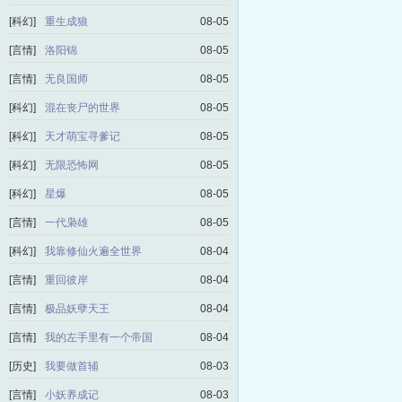
[科幻]
重生成狼
08-05
[言情]
洛阳锦
08-05
[言情]
无良国师
08-05
[科幻]
混在丧尸的世界
08-05
[科幻]
天才萌宝寻爹记
08-05
[科幻]
无限恐怖网
08-05
[科幻]
星爆
08-05
[言情]
一代枭雄
08-05
[科幻]
我靠修仙火遍全世界
08-04
[言情]
重回彼岸
08-04
[言情]
极品妖孽天王
08-04
[言情]
我的左手里有一个帝国
08-04
[历史]
我要做首辅
08-03
[言情]
小妖养成记
08-03