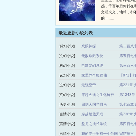
望星空，总有种结局
感，千百年后你我在
文明火光，地球，都
的一......
最近更新小说列表
[科幻小说]
鹰眼神探
第二百八十
[玄幻小说]
无敌杀戮系统
第五百七
[科幻小说]
电影梦幻系统
第三百六十
[玄幻小说]
家里养个狐狸仙
【071】
[玄幻小说]
最强皇帝
第221章
[玄幻小说]
穿越火线之生化枪神
第1343
[历史小说]
回到天国当附马
第七百章 
[言情小说]
穿越婚然天成
第738章
[言情小说]
盘龙之成长系统
第四百七
[言情小说]
我的左手里有一个帝国
完结感言