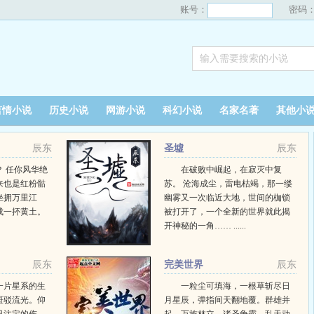
账号：
密码
言情小说
历史小说
网游小说
科幻小说
名家名著
其他小
辰东
圣墟
辰东
 任你风华绝
在破败中崛起，在寂灭中复
来也是红粉骷
苏。 沧海成尘，雷电枯竭，那一缕
坐拥万里江
幽雾又一次临近大地，世间的枷锁
成一抔黄土。
被打开了，一个全新的世界就此揭
开神秘的一角…… ......
辰东
完美世界
辰东
一片星系的生
一粒尘可填海，一根草斩尽日
斑驳流光。仰
月星辰，弹指间天翻地覆。群雄并