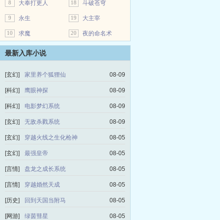
8
大奉打更人
18
斗破苍穹
9
永生
19
大主宰
10
求魔
20
夜的命名术
最新入库小说
[玄幻]
家里养个狐狸仙
08-09
[科幻]
鹰眼神探
08-09
[科幻]
电影梦幻系统
08-09
[玄幻]
无敌杀戮系统
08-09
[玄幻]
穿越火线之生化枪神
08-05
[玄幻]
最强皇帝
08-05
[言情]
盘龙之成长系统
08-05
[言情]
穿越婚然天成
08-05
[历史]
回到天国当附马
08-05
[网游]
绿茵彗星
08-05