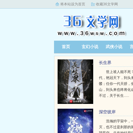
将本站设为首页
收藏36文学网
首页
玄幻小说
武侠小说
长生界
世上谁人能不死？
代，艳冠天下，到头
髅；任你一代天骄，
山，到头来也终将化
不过，关于长生......
深空彼岸
浩瀚的宇宙中，
灭，也不过是刹那的