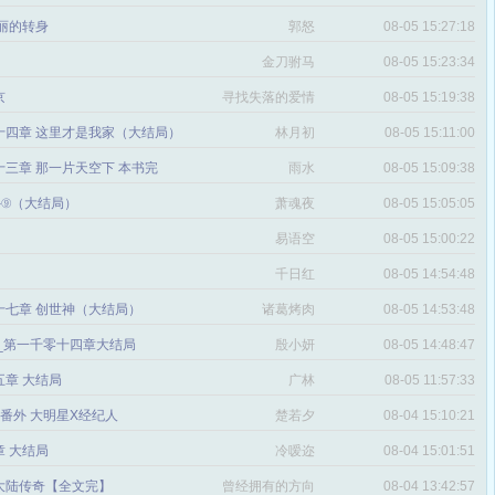
丽的转身
郭怒
08-05 15:27:18
金刀驸马
08-05 15:23:34
京
寻找失落的爱情
08-05 15:19:38
十四章 这里才是我家（大结局）
林月初
08-05 15:11:00
三章 那一片天空下 本书完
雨水
08-05 15:09:38
番外⑨（大结局）
萧魂夜
08-05 15:05:05
易语空
08-05 15:00:22
。
千日红
08-05 14:54:48
十七章 创世神（大结局）
诸葛烤肉
08-05 14:53:48
文_第一千零十四章大结局
殷小妍
08-05 14:48:47
五章 大结局
广林
08-05 11:57:33
章 番外 大明星X经纪人
楚若夕
08-04 15:10:21
 大结局
冷嗳迩
08-04 15:01:51
 大陆传奇【全文完】
曾经拥有的方向
08-04 13:42:57