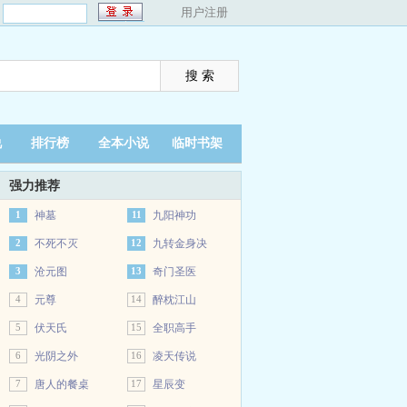
：
用户注册
说
排行榜
全本小说
临时书架
强力推荐
1
神墓
11
九阳神功
2
不死不灭
12
九转金身决
3
沧元图
13
奇门圣医
4
元尊
14
醉枕江山
5
伏天氏
15
全职高手
6
光阴之外
16
凌天传说
7
唐人的餐桌
17
星辰变