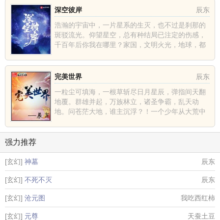
深空彼岸
辰东
浩瀚的宇宙中，一片星系的生灭，也不过是刹那的
斑驳流光。仰望星空，总有种结局已注定的伤感，
千百年后你我在哪里？家国，文明火光，地球，都
不过是深空中的一......
完美世界
辰东
一粒尘可填海，一根草斩尽日月星辰，弹指间天翻
地覆。群雄并起，万族林立，诸圣争霸，乱天动
地。问苍茫大地，谁主沉浮？！一个少年从大荒中
走出，一切从这里开......
强力推荐
[玄幻]
神墓
辰东
[玄幻]
不死不灭
辰东
[玄幻]
沧元图
我吃西红柿
[玄幻]
元尊
天蚕土豆