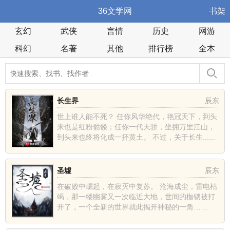
36文学网
书架
玄幻
武侠
言情
历史
网游
科幻
名著
其他
排行榜
全本
长生界
辰东
世上谁人能不死？ 任你风华绝代，艳冠天下，到头
来也是红粉骷髅；任你一代天骄，坐拥万里江山，
到头来也终将化成一抔黄土。 不过，关于长生......
圣墟
辰东
在破败中崛起，在寂灭中复苏。 沧海成尘，雷电枯
竭，那一缕幽雾又一次临近大地，世间的枷锁被打
开了，一个全新的世界就此揭开神秘的一角……
......