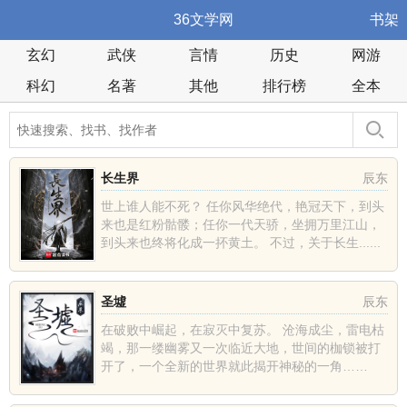
36文学网
书架
玄幻
武侠
言情
历史
网游
科幻
名著
其他
排行榜
全本
长生界
辰东
世上谁人能不死？ 任你风华绝代，艳冠天下，到头
来也是红粉骷髅；任你一代天骄，坐拥万里江山，
到头来也终将化成一抔黄土。 不过，关于长生......
圣墟
辰东
在破败中崛起，在寂灭中复苏。 沧海成尘，雷电枯
竭，那一缕幽雾又一次临近大地，世间的枷锁被打
开了，一个全新的世界就此揭开神秘的一角……
......