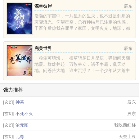
深空彼岸
辰东
浩瀚的宇宙中，一片星系的生灭，也不过是刹那的
斑驳流光。仰望星空，总有种结局已注定的伤感，
千百年后你我在哪里？家国，文明火光，地球，都
不过是深空中的一......
完美世界
辰东
一粒尘可填海，一根草斩尽日月星辰，弹指间天翻
地覆。群雄并起，万族林立，诸圣争霸，乱天动
地。问苍茫大地，谁主沉浮？！一个少年从大荒中
走出，一切从这里开......
强力推荐
[玄幻]
神墓
辰东
[玄幻]
不死不灭
辰东
[玄幻]
沧元图
我吃西红柿
[玄幻]
元尊
天蚕土豆