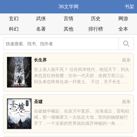
36文学网
书架
玄幻
武侠
言情
历史
网游
科幻
名著
其他
排行榜
全本
长生界
辰东
世上谁人能不死？ 任你风华绝代，艳冠天下，到头
来也是红粉骷髅；任你一代天骄，坐拥万里江山，
到头来也终将化成一抔黄土。 不过，关于长生......
圣墟
辰东
在破败中崛起，在寂灭中复苏。 沧海成尘，雷电枯
竭，那一缕幽雾又一次临近大地，世间的枷锁被打
开了，一个全新的世界就此揭开神秘的一角……
......