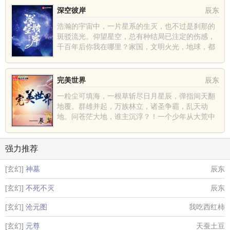
深空彼岸
辰东
浩瀚的宇宙中，一片星系的生灭，也不过是刹那的
斑驳流光。仰望星空，总有种结局已注定的伤感，
千百年后你我在哪里？家国，文明火光，地球，都
不过是深空中的一......
完美世界
辰东
一粒尘可填海，一根草斩尽日月星辰，弹指间天翻
地覆。群雄并起，万族林立，诸圣争霸，乱天动
地。问苍茫大地，谁主沉浮？！一个少年从大荒中
走出，一切从这里开......
强力推荐
[玄幻]
神墓
辰东
[玄幻]
不死不灭
辰东
[玄幻]
沧元图
我吃西红柿
[玄幻]
元尊
天蚕土豆