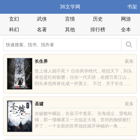
36文学网
书架
玄幻
武侠
言情
历史
网游
科幻
名著
其他
排行榜
全本
长生界
辰东
世上谁人能不死？ 任你风华绝代，艳冠天下，到头
来也是红粉骷髅；任你一代天骄，坐拥万里江山，
到头来也终将化成一抔黄土。 不过，关于长生......
圣墟
辰东
在破败中崛起，在寂灭中复苏。 沧海成尘，雷电枯
竭，那一缕幽雾又一次临近大地，世间的枷锁被打
开了，一个全新的世界就此揭开神秘的一角……
......