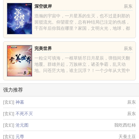
深空彼岸
辰东
浩瀚的宇宙中，一片星系的生灭，也不过是刹那的
斑驳流光。仰望星空，总有种结局已注定的伤感，
千百年后你我在哪里？家国，文明火光，地球，都
不过是深空中的一......
完美世界
辰东
一粒尘可填海，一根草斩尽日月星辰，弹指间天翻
地覆。群雄并起，万族林立，诸圣争霸，乱天动
地。问苍茫大地，谁主沉浮？！一个少年从大荒中
走出，一切从这里开......
强力推荐
[玄幻]
神墓
辰东
[玄幻]
不死不灭
辰东
[玄幻]
沧元图
我吃西红柿
[玄幻]
元尊
天蚕土豆