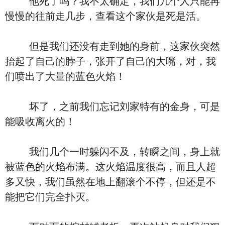
他死了吗？我不太确定，我们几个人只能再
慢慢的往前走几步，查看这个家伙是死是活。
但是我们还没有走到她的身前，这家伙突然
抬起了自己的脖子，张开了自己的大嘴，对，我
们喷出了大量的蓝色火焰！
坏了，之前我们忘记刘家特有的金身，可是
能吸收离火的！
我们几个一时躲闪不及，转瞬之间，身上就
被蓝色的火焰布满。这火焰温度很高，而且人超
多又快，我们虽然在地上翻滚个不停，但还是不
能把它们完全扑灭。