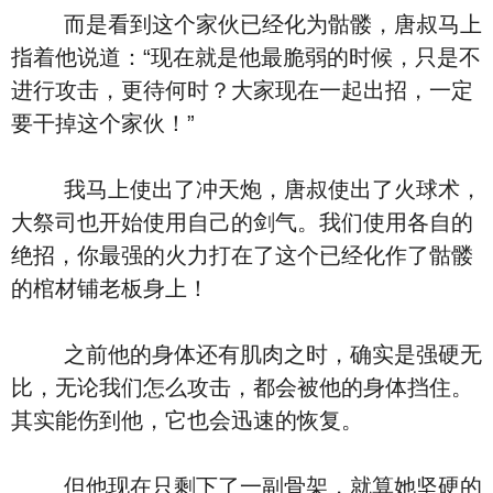
而是看到这个家伙已经化为骷髅，唐叔马上
指着他说道：“现在就是他最脆弱的时候，只是不
进行攻击，更待何时？大家现在一起出招，一定
要干掉这个家伙！”
我马上使出了冲天炮，唐叔使出了火球术，
大祭司也开始使用自己的剑气。我们使用各自的
绝招，你最强的火力打在了这个已经化作了骷髅
的棺材铺老板身上！
之前他的身体还有肌肉之时，确实是强硬无
比，无论我们怎么攻击，都会被他的身体挡住。
其实能伤到他，它也会迅速的恢复。
但他现在只剩下了一副骨架，就算她坚硬的