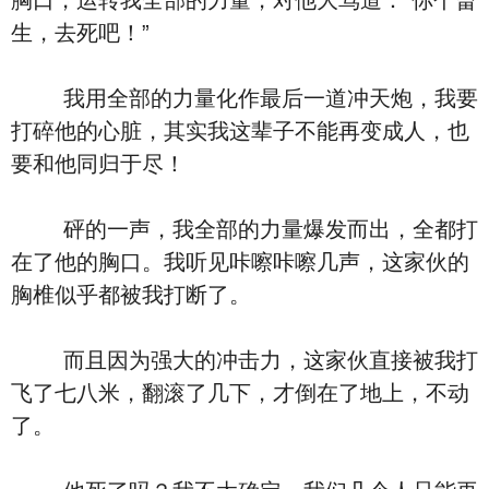
胸口，运转我全部的力量，对他大骂道：“你个畜
生，去死吧！”
我用全部的力量化作最后一道冲天炮，我要
打碎他的心脏，其实我这辈子不能再变成人，也
要和他同归于尽！
砰的一声，我全部的力量爆发而出，全都打
在了他的胸口。我听见咔嚓咔嚓几声，这家伙的
胸椎似乎都被我打断了。
而且因为强大的冲击力，这家伙直接被我打
飞了七八米，翻滚了几下，才倒在了地上，不动
了。