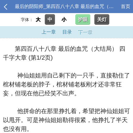
最后的阴阳师_第四百八十八章 最后的血咒（大结局） 四千字大章
首页
大
中
小
护眼
关灯
字体：
上一章
目录
下一章
第四百八十八章 最后的血咒（大结局） 四
千字大章 (第1/2页)
神仙姐姐用自己剩下的一只手，直接勒住了
棺材铺老板的脖子，棺材铺老板刚才还非常狂
妄，但现在他已经笑不出声。
他拼命的在那里挣扎着，希望把神仙姐姐可
以甩开。可是神仙姐姐勒得很紧，他挣扎了半天
也没有用。