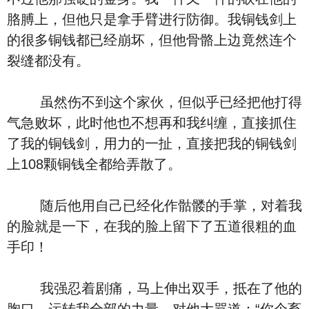
胳膊上，但他只是拿手臂进行防御。我铜钱剑上
的很多铜钱都已经崩坏，但他骨骼上边竟然连个
裂缝都没有。
虽然伤不到这个家伙，但似乎已经把他打得
气急败坏，此时他也不想再和我纠缠，直接抓住
了我的铜钱剑，用力的一扯，直接把我的铜钱剑
上108颗铜钱全都给弄散了。
随后他用自己已经化作骷髅的手掌，对着我
的脸就是一下，在我的脸上留下了五道很粗的血
手印！
我强忍着剧痛，马上伸出双手，抵在了他的