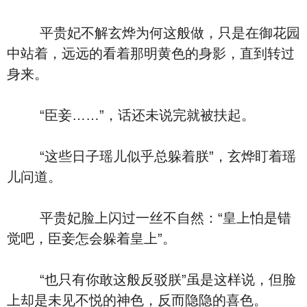
平贵妃不解玄烨为何这般做，只是在御花园
中站着，远远的看着那明黄色的身影，直到转过
身来。
“臣妾……”，话还未说完就被扶起。
“这些日子瑶儿似乎总躲着朕”，玄烨盯着瑶
儿问道。
平贵妃脸上闪过一丝不自然：“皇上怕是错
觉吧，臣妾怎会躲着皇上”。
“也只有你敢这般反驳朕”虽是这样说，但脸
上却是未见不悦的神色，反而隐隐的喜色。