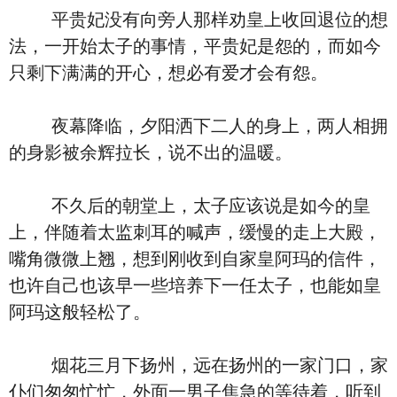
平贵妃没有向旁人那样劝皇上收回退位的想
法，一开始太子的事情，平贵妃是怨的，而如今
只剩下满满的开心，想必有爱才会有怨。
夜幕降临，夕阳洒下二人的身上，两人相拥
的身影被余辉拉长，说不出的温暖。
不久后的朝堂上，太子应该说是如今的皇
上，伴随着太监刺耳的喊声，缓慢的走上大殿，
嘴角微微上翘，想到刚收到自家皇阿玛的信件，
也许自己也该早一些培养下一任太子，也能如皇
阿玛这般轻松了。
烟花三月下扬州，远在扬州的一家门口，家
仆们匆匆忙忙，外面一男子焦急的等待着，听到