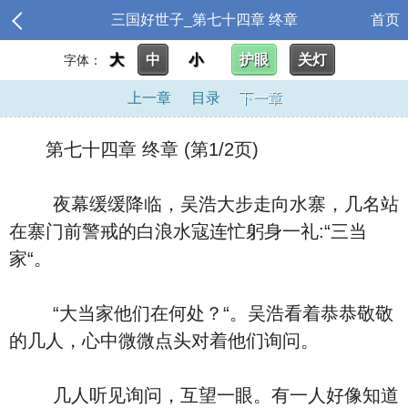
三国好世子_第七十四章 终章
首页
大
中
小
护眼
关灯
字体：
上一章
目录
下一章
第七十四章 终章 (第1/2页)
夜幕缓缓降临，吴浩大步走向水寨，几名站
在寨门前警戒的白浪水寇连忙躬身一礼:“三当
家“。
“大当家他们在何处？“。吴浩看着恭恭敬敬
的几人，心中微微点头对着他们询问。
几人听见询问，互望一眼。有一人好像知道