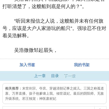
打听清楚了，这艘船到底是何人的？“。
“听回来报信之人说，这艘船并未有任何旗
号，应该是大户人家游玩的船只“。强珍忍不住对
着吴浩解释。
吴浩微微邹起眉头，
加入书签
我的书架
上一章
目录
下一章
相关推荐：
末世剑宗
、
夺庶
、
穿越清朝记事之媱儿
、
三国之称孤道
寡
、
万界直播
、
孩子他爹缠上我
、
倾世谋妃
、
最后的阴阳师
、
无敌
升级系统
、
邪王独宠：神医废材妃