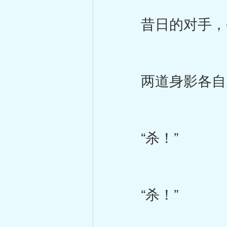
昔日的对手，今
两道身影各自震
“杀！”
“杀！”