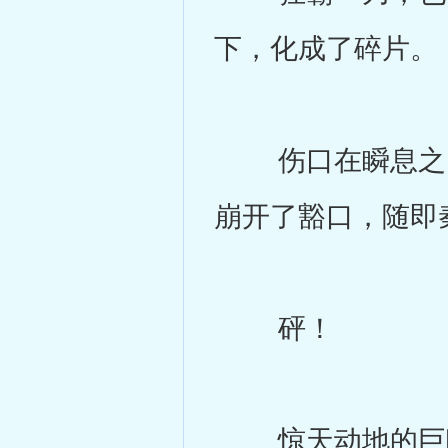
下，化成了碎片。
伤口在瞬息之间
崩开了豁口，随即
砰！
惊天动地的巨响