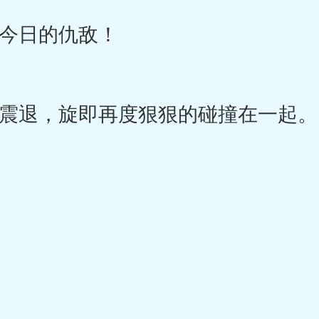
日的仇敌！
退，旋即再度狠狠的碰撞在一起。