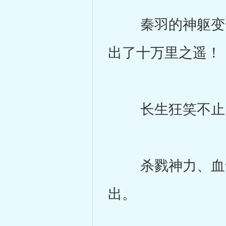
秦羽的神躯变化
出了十万里之遥！
长生狂笑不止，
杀戮神力、血煞
出。