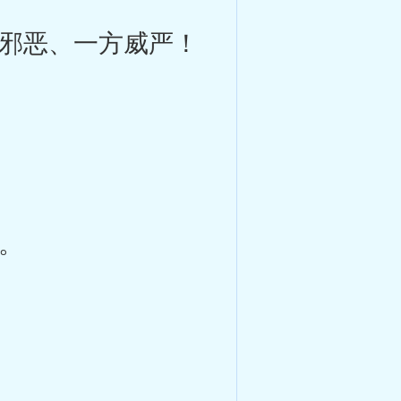
邪恶、一方威严！
。