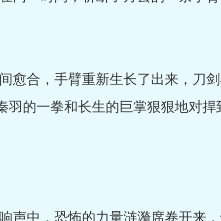
愈合，手臂重新生长了出来，刀剑
秦羽的一拳和长生的巨掌狠狠地对捍
声中，恐怖的力量涟漪席卷开来，