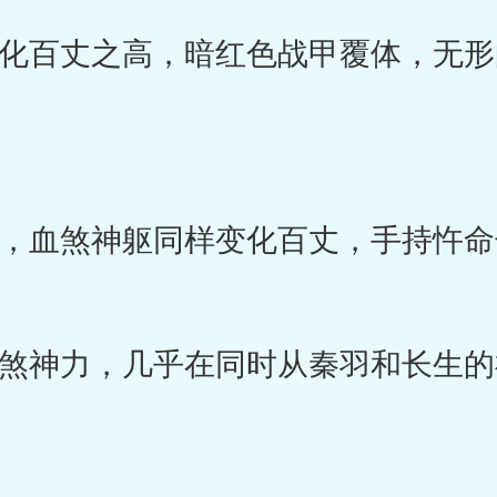
百丈之高，暗红色战甲覆体，无形
血煞神躯同样变化百丈，手持忤命
神力，几乎在同时从秦羽和长生的