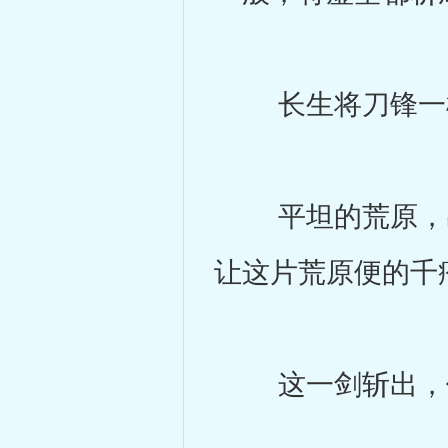
长生将刀锋一横
平坦的荒原，出
让这片荒原便的千
这一剑斩出，便