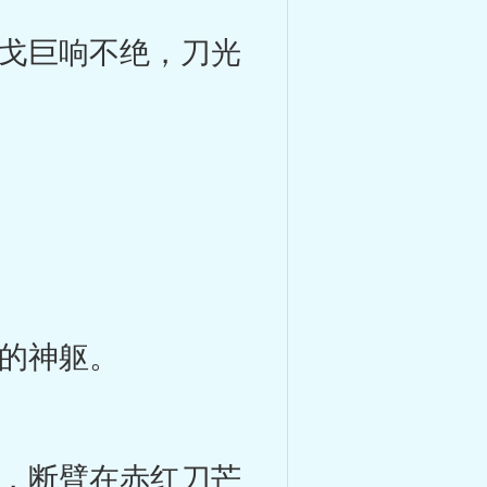
戈巨响不绝，刀光
的神躯。
，断臂在赤红刀芒