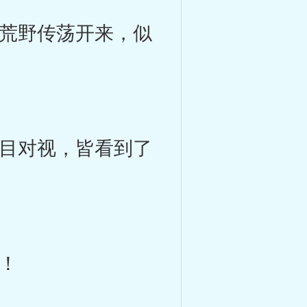
荒野传荡开来，似
目对视，皆看到了
！