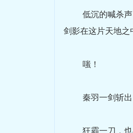
低沉的喊杀声，
剑影在这片天地之
嗤！
秦羽一剑斩出，
狂霸一刀，也在