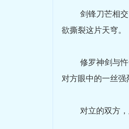
剑锋刀芒相交，
欲撕裂这片天穹。
修罗神剑与忤命
对方眼中的一丝强
对立的双方，此