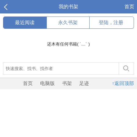
我的书架
首页
最近阅读
永久书架
登陆，注册
还木有任何书籍( ˙﹏˙ )
首页
电脑版
书架
足迹
↑返回顶部