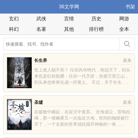
36文学网
书架
玄幻
武侠
言情
历史
网游
科幻
名著
其他
排行榜
全本
长生界
辰东
世上谁人能不死？ 任你风华绝代，艳冠天下，到头
来也是红粉骷髅；任你一代天骄，坐拥万里江山，
到头来也终将化成一抔黄土。 不过，关于长生......
圣墟
辰东
在破败中崛起，在寂灭中复苏。 沧海成尘，雷电枯
竭，那一缕幽雾又一次临近大地，世间的枷锁被打
开了，一个全新的世界就此揭开神秘的一角……
......