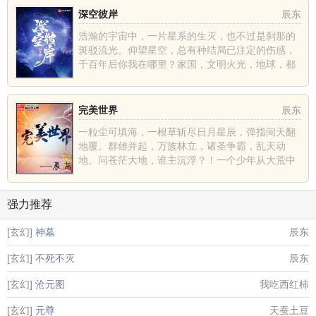
深空彼岸
辰东
浩瀚的宇宙中，一片星系的生灭，也不过是刹那的
斑驳流光。仰望星空，总有种结局已注定的伤感，
千百年后你我在哪里？家国，文明火光，地球，都
不过是深空中的一......
完美世界
辰东
一粒尘可填海，一根草斩尽日月星辰，弹指间天翻
地覆。群雄并起，万族林立，诸圣争霸，乱天动
地。问苍茫大地，谁主沉浮？！一个少年从大荒中
走出，一切从这里开......
强力推荐
[玄幻]
神墓
辰东
[玄幻]
不死不灭
辰东
[玄幻]
沧元图
我吃西红柿
[玄幻]
元尊
天蚕土豆